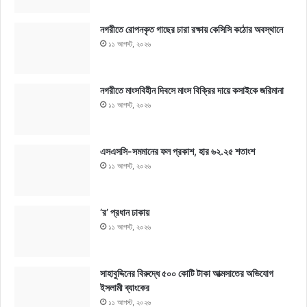
নগরীতে রোপনকৃত গাছের চারা রক্ষায় কেসিসি কঠোর অবস্থানে
১১ আগস্ট, ২০২৬
নগরীতে মাংসবিহীন দিবসে মাংস বিক্রির দায়ে কসাইকে জরিমানা
১১ আগস্ট, ২০২৬
এসএসসি-সমমানের ফল প্রকাশ, হার ৬২.২৫ শতাংশ
১১ আগস্ট, ২০২৬
‘র’ প্রধান ঢাকায়
১১ আগস্ট, ২০২৬
সাহাবুদ্দিনের বিরুদ্ধে ৫০০ কোটি টাকা আত্মসাতের অভিযোগ
ইসলামী ব্যাংকের
১১ আগস্ট, ২০২৬