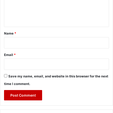
m
e
n
t
*
Name
*
Email
*
Save my name, email, and website in this browser for the next
time I comment.