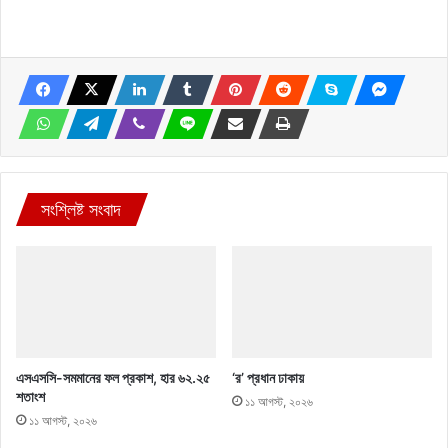
সংশ্লিষ্ট সংবাদ
এসএসসি-সমমানের ফল প্রকাশ, হার ৬২.২৫
‘র’ প্রধান ঢাকায়
শতাংশ
১১ আগস্ট, ২০২৬
১১ আগস্ট, ২০২৬