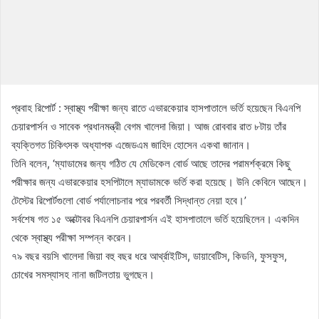
প্রবাহ রিপোর্ট : স্বাস্থ্য পরীক্ষা জন্য রাতে এভারকেয়ার হাসপাতালে ভর্তি হয়েছেন বিএনপি
চেয়ারপার্সন ও সাবেক প্রধানমন্ত্রী বেগম খালেদা জিয়া। আজ রোববার রাত ৮টায় তাঁর
ব্যক্তিগত চিকিৎসক অধ্যাপক এজেডএম জাহিদ হোসেন একথা জানান।
তিনি বলেন, ‘ম্যাডামের জন্য গঠিত যে মেডিকেল বোর্ড আছে তাদের পরামর্শক্রমে কিছু
পরীক্ষার জন্য এভারকেয়ার হসপিটালে ম্যাডামকে ভর্তি করা হয়েছে। উনি কেবিনে আছেন।
টেস্টের রিপোর্টগুলো বোর্ড পর্যালোচনার পরে পরবর্তী সিদ্ধান্ত নেয়া হবে।’
সর্বশেষ গত ১৫ অক্টোবর বিএনপি চেয়ারপার্সন এই হাসপাতালে ভর্তি হয়েছিলেন। একদিন
থেকে স্বাস্থ্য পরীক্ষা সম্পন্ন করেন।
৭৯ বছর বয়সি খালেদা জিয়া বহু বছর ধরে আর্থ্রাইটিস, ডায়াবেটিস, কিডনি, ফুসফুস,
চোখের সমস্যাসহ নানা জটিলতায় ভুগছেন।