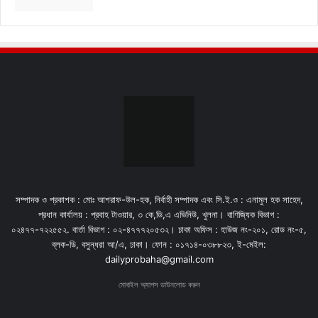
সম্পাদক ও প্রকাশক : মোঃ আশরাফ-উল-হক, নির্বাহী সম্পাদক এবং সি.ই.ও : এনামুল হক সাহেদ,
প্রধান কার্যালয় : প্রবাহ টাওয়ার, ৩ কে,ডি,এ এভিনিউ, খুলনা। বাণিজ্যিক বিভাগ :
০২৪৭৭-৭২২৫৫২. বার্তা বিভাগ : ০২-৪৭৭৭২০৫৩২। ঢাকা অফিস : হাউজ নং-২০১, রোড নং-৫,
ব্লক-ডি, বসুন্ধরা আ/এ, ঢাকা। ফোন : ০১৭১৪-০৩৮৮২৩, ই-মেইল:
dailyprobaha@gmail.com
মোবাইল অ্যাপস ডাউনলোড করুন