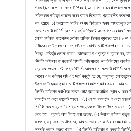
অফিসারের স্থলে কাজ করার ক্ষমতা অর্পণ করবেন। (৫) ভোট গ্রহণ চ
প্রিজাইডিং অফিসার, সহকারী প্রিজাইডিং অফিসার অথবা পোলিং অফি
অফিসারের দায়িত্ব পালনের জন্য তাহার বিবেচনায় প্রয়োজনীয় ব্যবস্
বলা হয়েছে, ১) ত্রয়োদশ জাতীয় সংসদ নির্বাচনের জন্য প্রস্তুতকৃত 
জন্য সহকারী রিটার্নিং অফিসার কর্তৃক প্রিজাইডিং অফিসারের নিকট স
ভোটার তালিকা গণভোটের ভোটার তালিকা হিসাবে ব্যবহৃত হবে। ৮ নং
নির্বাচনের ভোট গ্রহণের সময় হইবে গণভোটের ভোট গ্রহণের সময়। ৯ 
নিয়ন্ত্রণ বহির্ভূত কোনো কারণে ভোটগ্রহণ বাধাগ্রস্ত বা ব্যহত হয়, ত
রিটার্নিং অফিসার বা সহকারী রিটার্নিং অফিসারকে অনতিবিলম্বে অবহি
বন্ধ করা হয়েছে সেইক্ষেত্রে রিটার্নিং অফিসার বা সহকারী রিটার্নিং 
করবেন এবং কমিশন যদি এই মর্মে সন্তুষ্ট হয় যে, অন্যান্য ভোটকেন্দ
উক্ত ভোটকেন্দ্রে পুনরায় ভোট গ্রহণের নির্দেশ প্রদান করবে। কমিশন কো
রিটার্নিং অফিসার যথাশীঘ্র সম্ভব ভোট গ্রহণের তারিখ, স্থান ও সময়
ব্যালটের মাধ্যমে গণভোট গ্রহণ। (১) গোপন ব্যালটের মাধ্যমে গণভোট 
নির্ধারিত একক ব্যালটের মাধ্যমে প্রত্যেক ভোটার ভোটদান করবেন। (
রঙের হবে। ব্যালট বাক্স বিষয়ে বলা হয়েছে, (১) নির্বাচন কমিশন কর্তৃক
করতে হবে। তবে শর্ত থাকে যে, কমিশন ত্রয়োদশ জাতীয় সংসদ নির্বাচনে
অনুমতি প্রদান করতে পারবে। (২) রিটার্নিং অফিসার বা সহকারী রিটার্