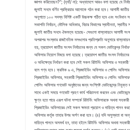
জ্ঞাপন করিতেছেন?”; (হ্যাঁ/ না): অধ্যাদেশে আরও বলা হয়েছে যে নির্বা
জুলাই সনদে বর্ণিত প্রক্রিয়ার আলোকে গঠন করা হবে। আগামী জাতীয় সং
অনুপাতে ১০০ সদস্য বিশিষ্ট একটি উচ্চকক্ষ গঠিত হবে এবং সংবিধান 
সভাপতি নির্বাচন, মৌলিক অধিকার, বিচার বিভাগের স্বাধীনতা, স্থানীয় সর
জুলাই জাতীয় সনদে ঐকমত্য হয়েছে- সেগুলো বাস্তবায়নে আগামী সংসদ 
অপরাপর সংস্কার রাজনৈতিক দলগুলোর প্রতিশ্রুতি অনুসারে বাস্তবায়ন
হয়, ত্রয়োদশ জাতীয় সংসদ নির্বাচনের জন্য যে সকল ভোটকেন্দ্র নির্ধা
অফিসার নিয়োগ বিষয়ে বলা হয়েছে। ত্রয়োদশ জাতীয় সংসদ নির্বাচনের জ
ও অধিক্ষেত্র নির্ধারণ করা হবে সেই সকল রিটার্নিং অফিসার ও সহকারী র
বলে গণ্য হবে। ক্রমিক ৬ এ, প্রিজাইডিং অফিসার ও পোলিং অফিসার 
প্রিজাইডিং অফিসার, সহকারী প্রিজাইডিং অফিসার ও পোলিং অফিসার
পোলিং অফিসার গণভোট অনুষ্ঠানের জন্য সংশ্লিষ্ট ভোটকেন্দ্রে নিযুক্
সাথে একই সময়ে গণভোট গ্রহণ কার্য পরিচালনা করবেন এবং ভোটকেন্দ্রে
ক্ষুণ্ন হতে পারে এরূপ ঘটনা সম্পর্কে রিটার্নিং অফিসারকে অথবা সহক
প্রিজাইডিং অফিসারের সেই সকল ক্ষমতা প্রয়োগ ও দায়িত্ব পালন করবেন
অফিসার কর্তৃক তাহার উপর অর্পণ করা হবে। (৪) যদি অসুস্থতা বা অন্
দায়িত্ব পালনে অসমর্থ হন, তাহা হইলে রিটার্নিং অফিসার অথবা সহকা