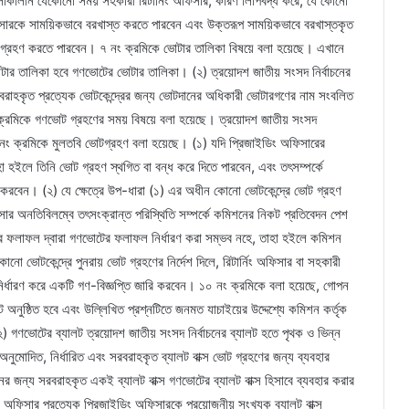
লাকালীন যেকোনো সময় সহকারী রিটার্নিং অফিসার, কারণ লিপিবদ্ধ করে, যে কোনো
সারকে সাময়িকভাবে বরখাস্ত করতে পারবেন এবং উক্তরূপ সাময়িকভাবে বরখাস্তকৃত
থা গ্রহণ করতে পারবেন। ৭ নং ক্রমিকে ভোটার তালিকা বিষয়ে বলা হয়েছে। এখানে
ভোটার তালিকা হবে গণভোটের ভোটার তালিকা। (২) ত্রয়োদশ জাতীয় সংসদ নির্বাচনের
রবরাহকৃত প্রত্যেক ভোটকেন্দ্রের জন্য ভোটদানের অধিকারী ভোটারগণের নাম সংবলিত
 ক্রমিকে গণভোট গ্রহণের সময় বিষয়ে বলা হয়েছে। ত্রয়োদশ জাতীয় সংসদ
নং ক্রমিকে মুলতবি ভোটগ্রহণ বলা হয়েছে। (১) যদি প্রিজাইডিং অফিসারের
াহা হইলে তিনি ভোট গ্রহণ স্থগিত বা বন্ধ করে দিতে পারবেন, এবং তৎসম্পর্কে
ত করবেন। (২) যে ক্ষেত্রে উপ-ধারা (১) এর অধীন কোনো ভোটকেন্দ্রে ভোট গ্রহণ
অফিসার অনতিবিলম্বে তৎসংক্রান্ত পরিস্থিতি সম্পর্কে কমিশনের নিকট প্রতিবেদন পেশ
্রের ফলাফল দ্বারা গণভোটের ফলাফল নির্ধারণ করা সম্ভব নহে, তাহা হইলে কমিশন
নো ভোটকেন্দ্রে পুনরায় ভোট গ্রহণের নির্দেশ দিলে, রিটার্নিং অফিসার বা সহকারী
 নির্ধারণ করে একটি গণ-বিজ্ঞপ্তি জারি করবেন। ১০ নং ক্রমিকে বলা হয়েছে, গোপন
অনুষ্ঠিত হবে এবং উল্লিখিত প্রশ্নটিতে জনমত যাচাইয়ের উদ্দেশ্যে কমিশন কর্তৃক
২) গণভোটের ব্যালট ত্রয়োদশ জাতীয় সংসদ নির্বাচনের ব্যালট হতে পৃথক ও ভিন্ন
 অনুমোদিত, নির্ধারিত এবং সরবরাহকৃত ব্যালট বাক্স ভোট গ্রহণের জন্য ব্যবহার
র জন্য সরবরাহকৃত একই ব্যালট বাক্স গণভোটের ব্যালট বাক্স হিসাবে ব্যবহার করার
নিং অফিসার প্রত্যেক প্রিজাইডিং অফিসারকে প্রয়োজনীয় সংখ্যক ব্যালট বাক্স