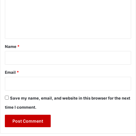
m
e
n
t
*
Name
*
Email
*
Save my name, email, and website in this browser for the next
time I comment.