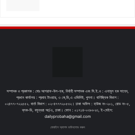
সম্পাদক ও প্রকাশক : মোঃ আশরাফ-উল-হক, নির্বাহী সম্পাদক এবং সি.ই.ও : এনামুল হক সাহেদ,
প্রধান কার্যালয় : প্রবাহ টাওয়ার, ৩ কে,ডি,এ এভিনিউ, খুলনা। বাণিজ্যিক বিভাগ :
০২৪৭৭-৭২২৫৫২. বার্তা বিভাগ : ০২-৪৭৭৭২০৫৩২। ঢাকা অফিস : হাউজ নং-২০১, রোড নং-৫,
ব্লক-ডি, বসুন্ধরা আ/এ, ঢাকা। ফোন : ০১৭১৪-০৩৮৮২৩, ই-মেইল:
dailyprobaha@gmail.com
মোবাইল অ্যাপস ডাউনলোড করুন