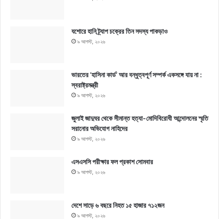
যশোরে হানি ট্র্যাপ চক্রের তিন সদস্য পাকড়াও
৯ আগস্ট, ২০২৬
ভারতের ‘হাসিনা কার্ড’ আর বন্ধুত্বপূর্ণ সম্পর্ক একসঙ্গে যায় না :
স্বরাষ্ট্রমন্ত্রী
৯ আগস্ট, ২০২৬
জুলাই জাদুঘর থেকে সীমান্ত হত্যা-মোদিবিরোধী আন্দোলনের স্মৃতি
সরানোর অভিযোগ নাহিদের
৯ আগস্ট, ২০২৬
এসএসসি পরীক্ষার ফল প্রকাশ সোমবার
৯ আগস্ট, ২০২৬
দেশে সাড়ে ৬ বছরে নিহত ১৫ হাজার ৭১২জন
৯ আগস্ট, ২০২৬