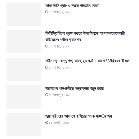
আজ আমি প্রাণেও মরতে পারতাম: মমতা
১০ আগস্ট, ২০২৬
ফিলিস্তিনীদের ধ্বংস করতে ইসরাইলকে প্রথম সহায়তাকারী
বাইডেনের শরীরে ক্যানসার
১০ আগস্ট, ২০২৬
মাইন সদৃশ বস্তু পড়ে আছে ২৪ ঘণ্টা : আসেনি নিষ্ক্রিয়কারী দল
১০ আগস্ট, ২০২৬
দাকোপের পানখালীতে সম্ভাবনার নতুন দুয়ার
১০ আগস্ট, ২০২৬
ভুয়া পরিচয়ের আড়ালে নাসিরের মাদক সা¤্রাজ্য
১০ আগস্ট, ২০২৬