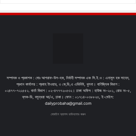
সম্পাদক ও প্রকাশক : মোঃ আশরাফ-উল-হক, নির্বাহী সম্পাদক এবং সি.ই.ও : এনামুল হক সাহেদ,
প্রধান কার্যালয় : প্রবাহ টাওয়ার, ৩ কে,ডি,এ এভিনিউ, খুলনা। বাণিজ্যিক বিভাগ :
০২৪৭৭-৭২২৫৫২. বার্তা বিভাগ : ০২-৪৭৭৭২০৫৩২। ঢাকা অফিস : হাউজ নং-২০১, রোড নং-৫,
ব্লক-ডি, বসুন্ধরা আ/এ, ঢাকা। ফোন : ০১৭১৪-০৩৮৮২৩, ই-মেইল:
dailyprobaha@gmail.com
মোবাইল অ্যাপস ডাউনলোড করুন