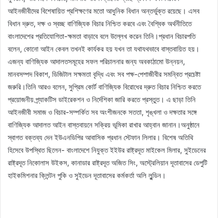
আইনজীবীদের বিশেষায়িত প্রশিক্ষণের মতো আধুনিক বিধান অন্তর্ভুক্ত রয়েছে। এসব
বিধান দ্রুত, দক্ষ ও স্বচ্ছ বাণিজ্যিক বিচার নিশ্চিত করবে এবং বৈশ্বিক অর্থনীতিতে
বাংলাদেশের প্রতিযোগিতা-ক্ষমতা বাড়াবে বলে উল্লেখ করেন তিনি।প্রধান বিচারপতি
বলেন, কোনো আইন কেবল তখনই কার্যকর হয় যখন তা যথাযথভাবে বাস্তবায়িত হয়।
এজন্য বাণিজ্যিক আদালতসমূহের সফল পরিচালনার জন্য অবকাঠামো উন্নয়ন,
মানবসম্পদ বিকাশ, ডিজিটাল সক্ষমতা বৃদ্ধি এবং সব পক্ষ-পেশাজীবীর সমন্বিত প্রচেষ্টা
জরুরি।তিনি আরও বলেন, সুপ্রিম কোর্ট বাণিজ্যিক বিরোধের দ্রুত বিচার নিশ্চিত করতে
প্রয়োজনীয় প্র্যাকটিস ডাইরেকশন ও নির্দেশিকা জারি করতে প্রস্তুত। এ ছাড়া তিনি
আইনজীবী সমাজ ও বিচার-সম্পর্কিত সব অংশীজনকে সততা, শৃঙ্খলা ও দক্ষতার সঙ্গে
বাণিজ্যিক আদালত আইন বাস্তবায়নে সক্রিয় ভূমিকা রাখার আহ্বান জানান।অনুষ্ঠানে
স্বাগত বক্তব্য দেন ইউএনডিপির আবাসিক প্রধান স্টেফান লিলার। বিশেষ অতিথি
হিসেবে উপস্থিত ছিলেন- বাংলাদেশে নিযুক্ত ইইউর রাষ্ট্রদূত মাইকেল মিলার, সুইডেনের
রাষ্ট্রদূত নিকোলাস উইকস, কানাডার রাষ্ট্রদূত অজিত সিং, অস্ট্রেলিয়ান দূতাবাসের ডেপুটি
হাইকমিশনার ক্লিন্টন পুকি ও সুইডেন দূতাবাসের কর্মকর্তা অলি লুন্ডিন।