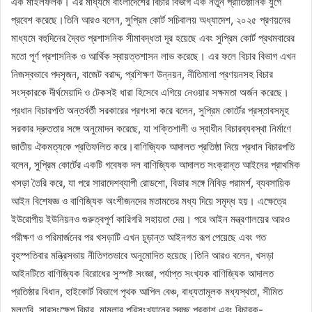
এক মাইলফলক। এর মাধ্যমে বাংলাদেশের বিচার বিভাগ এক নতুন প্রাতিষ্ঠানিক যুগে
প্রবেশ করেছে।তিনি আরও বলেন, সুপ্রিম কোর্ট সচিবালয় অধ্যাদেশ, ২০২৫ প্রণয়নের
মাধ্যমে বহুদিনের দ্বৈত প্রশাসনিক সীমাবদ্ধতা দূর হয়েছে এবং সুপ্রিম কোর্ট প্রথমবারের
মতো পূর্ণ প্রশাসনিক ও আর্থিক স্বায়ত্তশাসন লাভ করেছে। এর ফলে বিচার বিভাগ এখন
নিজস্বভাবে পদসৃজন, বাজেট বরাদ্দ, প্রশিক্ষণ উন্নয়ন, নীতিমালা প্রণয়নসহ বিচার
সংস্কারকে দীর্ঘমেয়াদি ও টেকসই ধারা হিসেবে এগিয়ে নেওয়ার সক্ষমতা অর্জন করেছে।
প্রধান বিচারপতি অন্তর্বর্তী সরকারের প্রশংসা করে বলেন, সুপ্রিম কোর্টের প্রস্তাবসমূহ
সরকার দ্রুততার সঙ্গে অনুমোদন করেছে, যা শক্তিশালী ও স্বাধীন বিচারব্যবস্থা নির্মাণে
জাতীয় ঐকমত্যকে প্রতিফলিত করে।বাণিজ্যিক আদালত প্রতিষ্ঠা নিয়ে প্রধান বিচারপতি
বলেন, সুপ্রিম কোর্টের একটি গবেষক দল বাণিজ্যিক আদালত সংক্রান্ত আইনের প্রাথমিক
খসড়া তৈরি করে, যা পরে সারাদেশব্যাপী রোডশো, বিডার সঙ্গে নিবিড় পরামর্শ, ব্যবসায়িক
আইন বিশেষজ্ঞ ও বাণিজ্যিক অংশীজনদের মতামতের মধ্য দিয়ে সমৃদ্ধ হয়। এক্ষেত্রে
ইউরোপীয় ইউনিয়নও গুরুত্বপূর্ণ কারিগরি সহায়তা দেয়। পরে আইন মন্ত্রণালয়ের আরও
পরীক্ষণ ও পরিমার্জনের পর খসড়াটি এখন চূড়ান্ত আইনগত রূপ পেয়েছে এবং গত
বৃহস্পতিবার মন্ত্রিসভায় নীতিগতভাবে অনুমোদিত হয়েছে।তিনি আরও বলেন, খসড়া
আইনটিতে বাণিজ্যিক বিরোধের সুস্পষ্ট সংজ্ঞা, পর্যাপ্ত সংখ্যক বাণিজ্যিক আদালত
প্রতিষ্ঠার বিধান, হাইকোর্ট বিভাগে পৃথক আপিল বেঞ্চ, বাধ্যতামূলক মধ্যস্থতা, সীমিত
মুলতবি, সারসংক্ষেপ বিচার, মামলার পরিসংখ্যানের স্বচ্ছ প্রকাশ এবং বিচারক-