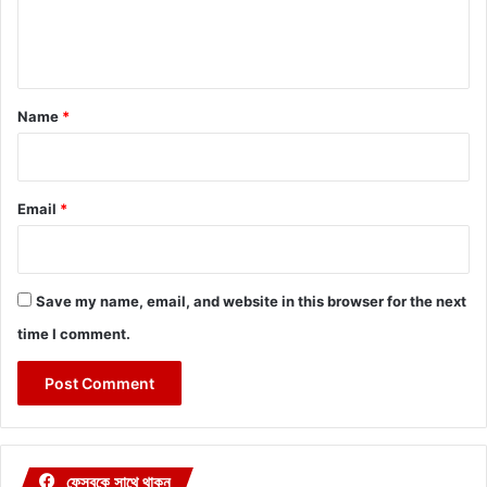
e
n
t
*
Name
*
Email
*
Save my name, email, and website in this browser for the next
time I comment.
ফেসবুকে সাথে থাকুন