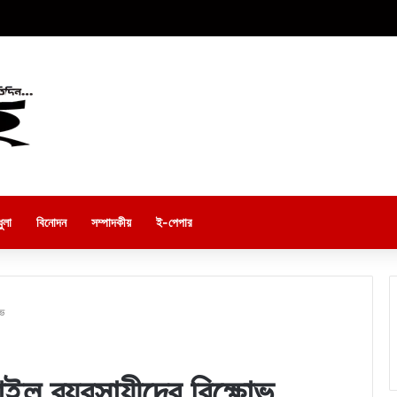
ুলা
বিনোদন
সম্পাদকীয়
ই-পেপার
োভ
ল ব্যবসায়ীদের বিক্ষোভ