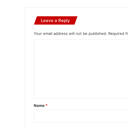
Leave a Reply
Your email address will not be published.
Required f
C
o
m
m
e
n
t
*
Name
*