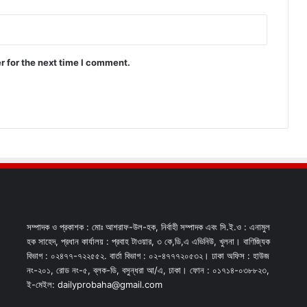
r for the next time I comment.
সম্পাদক ও প্রকাশক : মোঃ আশরাফ-উল-হক, নির্বাহী সম্পাদক এবং সি.ই.ও : এনামুল
হক সাহেদ, প্রধান কার্যালয় : প্রবাহ টাওয়ার, ৩ কে,ডি,এ এভিনিউ, খুলনা। বাণিজ্যিক
বিভাগ : ০২৪৭৭-৭২২৫৫২. বার্তা বিভাগ : ০২-৪৭৭৭২০৫৩২। ঢাকা অফিস : হাউজ
নং-২০১, রোড নং-৫, ব্লক-ডি, বসুন্ধরা আ/এ, ঢাকা। ফোন : ০১৭১৪-০৩৮৮২৩,
ই-মেইল: dailyprobaha@gmail.com