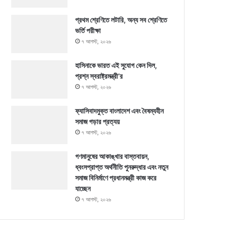
প্রথম শ্রেণিতে লটারি, অন্য সব শ্রেণিতে
ভর্তি পরীক্ষা
৭ আগস্ট, ২০২৬
হাসিনাকে ভারত এই সুযোগ কেন দিল,
প্রশ্ন স্বরাষ্ট্রমন্ত্রী’র
৭ আগস্ট, ২০২৬
ফ্যাসিবাদমুক্ত বাংলাদেশ এবং বৈষম্যহীন
সমাজ গড়ার প্রত্যয়
৭ আগস্ট, ২০২৬
গণমানুষের আকাঙ্খার বাস্তবায়ন,
ধ্বংসপ্রাপ্ত অর্থনীতি পুনরুদ্ধার এবং নতুন
সমাজ বিনির্মাণে প্রধানমন্ত্রী কাজ করে
যাচ্ছেন
৭ আগস্ট, ২০২৬