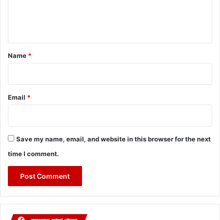
e
n
t
*
Name
*
Email
*
Save my name, email, and website in this browser for the next
time I comment.