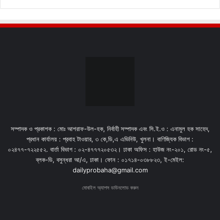
সম্পাদক ও প্রকাশক : মোঃ আশরাফ-উল-হক, নির্বাহী সম্পাদক এবং সি.ই.ও : এনামুল হক সাহেদ,
প্রধান কার্যালয় : প্রবাহ টাওয়ার, ৩ কে,ডি,এ এভিনিউ, খুলনা। বাণিজ্যিক বিভাগ :
০২৪৭৭-৭২২৫৫২. বার্তা বিভাগ : ০২-৪৭৭৭২০৫৩২। ঢাকা অফিস : হাউজ নং-২০১, রোড নং-৫,
ব্লক-ডি, বসুন্ধরা আ/এ, ঢাকা। ফোন : ০১৭১৪-০৩৮৮২৩, ই-মেইল:
dailyprobaha@gmail.com
মোবাইল অ্যাপস ডাউনলোড করুন