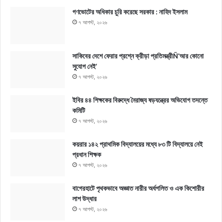
গণভোটের অধিকার চুরি করেছে সরকার : নাহিদ ইসলাম
৭ আগস্ট, ২০২৬
সাকিবের দেশে ফেরার প্রশ্নে ক্রীড়া প্রতিমন্ত্রীÑ‘আর কোনো
সুযোগ নেই’
৭ আগস্ট, ২০২৬
ইবির ৪৪ শিক্ষকের বিরুদ্ধে নৈরাজ্য ষড়যন্ত্রের অভিযোগ তদন্তে
কমিটি
৭ আগস্ট, ২০২৬
কয়রার ১৪২ প্রাথমিক বিদ্যালয়ের মধ্যে ৮৩ টি বিদ্যালয়ে নেই
প্রধান শিক্ষক
৭ আগস্ট, ২০২৬
বাগেরহাটে পৃথকভাবে অজ্ঞাত নারীর অর্ধগলিত ও এক কিশোরীর
লাশ উদ্ধার
৭ আগস্ট, ২০২৬