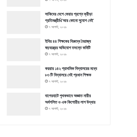
সাকিবের দেশে ফেরার প্রশ্নে ক্রীড়া
প্রতিমন্ত্রীÑ‘আর কোনো সুযোগ নেই’
৭ আগস্ট, ২০২৬
ইবির ৪৪ শিক্ষকের বিরুদ্ধে নৈরাজ্য
ষড়যন্ত্রের অভিযোগ তদন্তে কমিটি
৭ আগস্ট, ২০২৬
কয়রার ১৪২ প্রাথমিক বিদ্যালয়ের মধ্যে
৮৩ টি বিদ্যালয়ে নেই প্রধান শিক্ষক
৭ আগস্ট, ২০২৬
বাগেরহাটে পৃথকভাবে অজ্ঞাত নারীর
অর্ধগলিত ও এক কিশোরীর লাশ উদ্ধার
৭ আগস্ট, ২০২৬