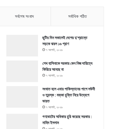
সর্বশেষ সংবাদ
সর্বাধিক পঠিত
ছুটির দিন সকালেই দেশের দু’প্রান্তে
সড়কে ঝরল ১৬ প্রাণ
৭ আগস্ট, ২০২৬
শেখ হাসিনাকে সরকার কেন নিজ দায়িত্বে
ফিরিয়ে আনছে না
৭ আগস্ট, ২০২৬
সংঘাত হলে এবার পাকিস্তানের পাশে সউদী
ও তুরস্ক : মক্কা চুক্তি নিয়ে উদ্বেগে
ভারত
৭ আগস্ট, ২০২৬
গণভোটের অধিকার চুরি করেছে সরকার :
নাহিদ ইসলাম
৭ আগস্ট, ২০২৬