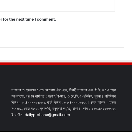
r for the next time I comment.
সম্পাদক ও প্রকাশক : মোঃ আশরাফ-উল-হক, নির্বাহী সম্পাদক এবং সি.ই.ও : এনামুল
হক সাহেদ, প্রধান কার্যালয় : প্রবাহ টাওয়ার, ৩ কে,ডি,এ এভিনিউ, খুলনা। বাণিজ্যিক
বিভাগ : ০২৪৭৭-৭২২৫৫২. বার্তা বিভাগ : ০২-৪৭৭৭২০৫৩২। ঢাকা অফিস : হাউজ
নং-২০১, রোড নং-৫, ব্লক-ডি, বসুন্ধরা আ/এ, ঢাকা। ফোন : ০১৭১৪-০৩৮৮২৩,
ই-মেইল: dailyprobaha@gmail.com