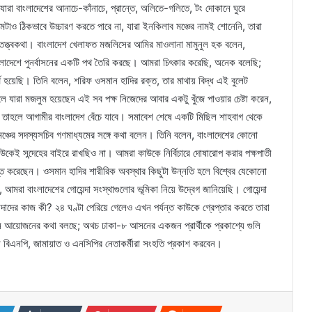
ারা বাংলাদেশের আনাচে-কাঁনাচে, প্রান্তে, অলিতে-গলিতে, টং দোকানে ঘুরে
মটাও ঠিকভাবে উচ্চারণ করতে পারে না, যারা ইনকিলাব মঞ্চের নামই শোনেনি, তারা
ল তত্ত্বকথা। বাংলাদেশ খেলাফত মজলিসের আমির মাওলানা মামুনুল হক বলেন,
লাদেশে পুনর্বাসনের একটি পথ তৈরি করছে। আমরা চিৎকার করেছি, অনেক বলেছি;
্থ হয়েছি। তিনি বলেন, শরিফ ওসমান হাদির রক্ত, তার মাথায় বিদ্ধ এই বুলেট
 যারা মজলুম হয়েছেন এই সব পক্ষ নিজেদের আবার একটু খুঁজে পাওয়ার চেষ্টা করেন,
 তাহলে আগামীর বাংলাদেশ বেঁচে যাবে। সমাবেশ শেষে একটি মিছিল শাহবাগ থেকে
 মঞ্চের সদস্যসচিব গণমাধ্যমের সঙ্গে কথা বলেন। তিনি বলেন, বাংলাদেশের কোনো
কেই সন্দেহের বাইরে রাখছিও না। আমরা কাউকে নির্বিচারে দোষারোপ করার পক্ষপাতী
্ত করেছেন। ওসমান হাদির শারীরিক অবস্থার কিছুটা উন্নতি হলে বিশ্বের যেকোনো
আমরা বাংলাদেশের গোয়েন্দা সংস্থাগুলোর ভূমিকা নিয়ে উদ্বেগ জানিয়েছি। গোয়েন্দা
দাদের কাজ কী? ২৪ ঘণ্টা পেরিয়ে গেলেও এখন পর্যন্ত কাউকে গ্রেপ্তার করতে তারা
ির্বাচন আয়োজনের কথা বলছে; অথচ ঢাকা-৮ আসনের একজন প্রার্থীকে প্রকাশ্যে গুলি
বিএনপি, জামায়াত ও এনসিপির নেতাকর্মীরা সংহতি প্রকাশ করবেন।