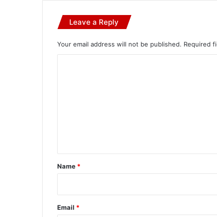
Leave a Reply
Your email address will not be published.
Required f
C
o
m
m
e
n
t
*
Name
*
Email
*