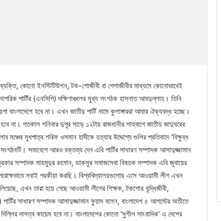
ো ব্যক্তি, কোনো ইনস্টিটিউশন, টক-শোজীবী বা পেশাজীবীর মাধ্যমে কোনোভাবেই
াগরিক পার্টির (এনসিপি) দক্ষিণাঞ্চলের মুখ্য সংগঠক হাসনাত আবদুল্লাহ। তিনি
া বাংলাদেশে হবে না। এখন জাতীয় পার্টি নামে কুলাঙ্গাররা আবার ঐক্যবদ্ধ হচ্ছে।
 হবে না। গতকাল শনিবার দুপুর সাড়ে ১২টায় রাজধানীর শাহবাগে জাতীয় জাদুঘরের
ের মুখপাত্র শরিফ ওসমান হাদীকে হত্যার উদ্দেশ্যে গুলির প্রতিবাদে ‘বিক্ষুব্ধ
ংগঠনটি। সমাবেশে আরও বক্তব্য দেন এবি পার্টির সাধারণ সম্পাদক আসাদুজ্জামান
িকার সম্পাদক মাহমুদুর রহমান, ডাকসুর সমাজসেবা বিষয়ক সম্পাদক এবি জুবায়ের
 পরোক্ষভাবে সবাই পরকীয়া করছি। বিশ্ববিদ্যালয়গুলোয় এসে আওয়ামী লীগ এখন
িয়েছে, এখন তারা হয়ে গেছে আওয়ামী লীগের শিক্ষক, টকশোর বুদ্ধিজীবী,
ি) পার্টির সাধারণ সম্পাদক আসাদুজ্জামান ফুয়াদ বলেন, বাংলাদেশ ৫ আগস্টের অতীতে
দিল্লির দাসত্ব কায়েম হবে না। বাংলাদেশের কোনো ‘সুশীল সাংবাদিক’ এ দেশের