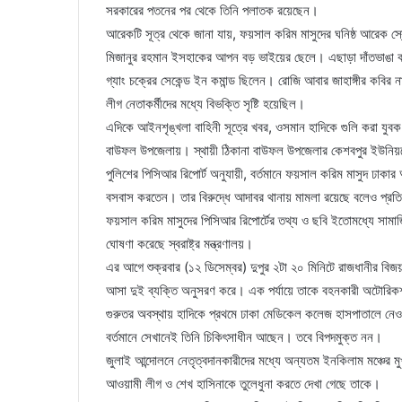
সরকারের পতনের পর থেকে তিনি পলাতক রয়েছেন।‎
আরেকটি সূত্র থেকে জানা যায়, ফয়সাল করিম মাসুদের ঘনিষ্ঠ আরেক স্ব
মিজানুর রহমান ইসহাকের আপন বড় ভাইয়ের ছেলে। এছাড়া দাঁতভাঙা ক
গ্যাং চক্রের সেকেন্ড ইন কমান্ড ছিলেন। রোজি আবার জাহাঙ্গীর কব
লীগ নেতাকর্মীদের মধ্যে বিভক্তি সৃষ্টি হয়েছিল।‎
‎এদিকে আইনশৃঙ্খলা বাহিনী সূত্রে খবর, ওসমান হাদিকে গুলি করা যুবক
বাউফল উপজেলায়। স্থায়ী ঠিকানা বাউফল উপজেলার কেশবপুর ইউনিয়নের 
পুলিশের পিসিআর রিপোর্ট অনুযায়ী, বর্তমানে ফয়সাল করিম মাসুদ ঢা
বসবাস করতেন। তার বিরুদ্ধে আদাবর থানায় মামলা রয়েছে বলেও প্রতি
‎ফয়সাল করিম মাসুদের পিসিআর রিপোর্টের তথ্য ও ছবি ইতোমধ্যে সা
ঘোষণা করেছে স্বরাষ্ট্র মন্ত্রণালয়।
এর আগে শুক্রবার (১২ ডিসেম্বর) দুপুর ২টা ২০ মিনিটে রাজধানীর ব
আসা দুই ব্যক্তি অনুসরণ করে। এক পর্যায়ে তাকে বহনকারী অটোরিকশা
গুরুতর অবস্থায় হাদিকে প্রথমে ঢাকা মেডিকেল কলেজ হাসপাতালে ন
বর্তমানে সেখানেই তিনি চিকিৎসাধীন আছেন। তবে বিপদমুক্ত নন।
জুলাই আন্দোলনে নেতৃত্বদানকারীদের মধ্যে অন্যতম ইনকিলাম মঞ্চের ম
আওয়ামী লীগ ও শেখ হাসিনাকে তুলেধুনা করতে দেখা গেছে তাকে।