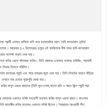
 প্রার্থী ওসমান হাদিকে গুলি করে হত্যাচেষ্টার আগে ‘হাদি কালচারাল সেন্টার’
কে। শুক্রবার (১২ ডিসেম্বর) দুপুরে ওই ব্যক্তিকে দীর্ঘ সময় হাদি কালচারাল
হওয়ার অপেক্ষা করতে দেখা যায়।
 নেতা কবির ওরফে দাঁতভাঙা কবির। তিনি আদাবর এলাকার নবোদয় হাউজিং, শ্যামলী
যাং লিডার হিসেবে পরিচিত।
দা কালারের প্যান্ট এবং পায়ে চামড়ার জুতা দেখা যায়। তিনি লিফটের সামনে দাঁড়িয়ে
যেখানে তার চেহারা পুরোপুরি বোঝা যায়।
করিম মাসুদ ওরফে রাহুলের (যিনি মুখে চশমা,কালো হুডি ও পরনে জিন্স প্যান্ট পড়া
সার মোল্লার একান্ত ঘনিষ্ঠ সহযোগী ফয়সাল করিম মাসুদ ওরফে রাহুল। কাওসার
ি জাহাঙ্গীর কবির নানকের একান্ত ঘনিষ্ঠ ছিলেন। স্বৈরাচার আওয়ামী লীগ