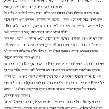
দেশের বাইরে পালিয়ে যাওয়ার কোনো তথ্য নেই। তবে তারা যেন পালিয়ে যেতে না পারে,
সেজন্য বিজিবি এবং সকল বন্দরকে সতর্ক করা হয়েছে।
ডিএমপির এ কর্মকর্তা আরও বলেন, হাদির ওপর হামলার ঘটনায় সীমান্ত পারাপার করার
কাজে জড়িত এমন দুজনকে গ্রেফতার করা হয়েছে। তাদের থেকে তথ্য নিয়ে আমরা কাজ
চালিয়ে যাচ্ছি। এ ছাড়া সন্দেহভাজনদের পাসপোর্ট ব্লক করে দেয়া হয়েছে। এখনও পর্যন্ত
কেউ দেশত্যাগ করেছে এমন কোনো তথ্যও আমরা পাইনি।
তিনি আরও বলেন, এ ঘটনায় এখনো কোনো মামলা হয়নি। পরিবারের পক্ষ থেকে যদি আজ
বাদী হয়ে মামলা না করা হয়, তাহলে পুলিশ বাদী হয়ে মামলা করবে। এছাড়া হাদির ওপর
গুলি চালানো ব্যক্তিকে ধরিয়ে দিতে ৫০ লাখ টাকা পুরস্কার ঘোষণা করেছেন স্বরাষ্ট্র
উপদেষ্টা জাহাঙ্গীর আলম চৌধুরী।
গত শুক্রবার (১২ ডিসেম্বর) রাজধানীর বিজয় নগর বক্স কালভার্ট এলাকায় ইনকিলাব মঞ্চের
মুখপাত্র শরিফ ওসমান হাদি রিকশায় করে যাওয়ার পথে অজ্ঞাতনামা সন্ত্রসীদের হামলার
শিকার হন। এ সময় একটি মোটরসাইকেলে করে এসে হত্যার উদ্দেশ্যে তার মাথায় গুলি
করে পালিয়ে যায় দুর্বৃত্তরা। বর্তমানে তিনি রাজধানীর এভারকেয়ার হাসপাতালে চিকিৎসাধীন
আছেন। এ ঘটনায় এরইমধ্যে হামলার ঘটনায় ব্যবহৃত মোটরসাইকেলটির চালককে
গ্রেফতার করা হয়েছে।
এদিকে, ইনকিলাব মঞ্চের মুখপাত্র ওসমান হাদির ওপর হামলার ঘটনায় সীমান্ত পারাপার
চক্রের দুজনকে গ্রেপ্তার করা হয়েছে। তাদের ঢাকায় আনা হচ্ছে। হাদিকে গুলির ঘটনায়