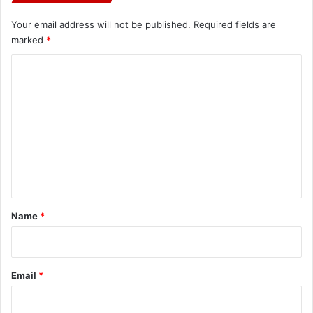
Your email address will not be published.
Required fields are
marked
*
C
o
m
m
e
n
t
*
Name
*
Email
*