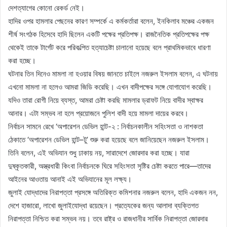
দেশত্যাগের কোনো রেকর্ড নেই।
হাদির ওপর হামলার পেছনের কারণ সম্পর্কে এ কর্মকর্তারা বলেন, ইনকিলাব মঞ্চের একজন
শীর্ষ সংগঠক হিসেবে হাদি ছিলেন একটি পক্ষের প্রতিপক্ষ। রাজনৈতিক প্রতিপক্ষের পক্ষ
থেকেই তাকে টার্গেট করে পরিকল্পিত হত্যাচেষ্টা চালানো হয়েছে বলে প্রাথমিকভাবে ধারণা
করা হচ্ছে।
ঘটনার তিন দিনেও মামলা না হওয়ার বিষয় জানতে চাইলে নজরুল ইসলাম বলেন, এ ঘটনায়
এখনো মামলা না হলেও আমরা জিডি করেছি। এখন বাদীপক্ষের সঙ্গে যোগাযোগ করেছি।
যদিও তারা রোগী নিয়ে ব্যস্ত, আমরা চেষ্টা করছি মামলার ড্রাফট নিয়ে বাদীর স্বাক্ষর
আনার। এটা সম্ভব না হলে প্রয়োজনে পুলিশ বাদী হয়ে মামলা দায়ের করবে।
নির্বাচন সামনে রেখে ‘অপারেশন ডেভিল হান্ট-২ : নির্বাচনকালীন সহিংসতা ও নাশকতা
ঠেকাতে ‘অপারেশন ডেভিল হান্ট–টু’ শুরু করা হয়েছে বলে জানিয়েছেন নজরুল ইসলাম।
তিনি বলেন, এই অভিযান শুধু ঢাকায় নয়, সারাদেশে জোরদার করা হচ্ছে। যারা
দুষ্কৃতকারী, অস্ত্রধারী কিংবা নির্বাচনকে ঘিরে সহিংসতা সৃষ্টির চেষ্টা করতে পারে—তাদের
আইনের আওতায় আনাই এই অভিযানের মূল লক্ষ্য।
জুলাই যোদ্ধাদের নিরাপত্তা প্রসঙ্গে অতিরিক্ত কমিশনার নজরুল বলেন, হাদি একজন নন,
দেশে হাজারো, লাখো জুলাইযোদ্ধা রয়েছেন। প্রত্যেকের জন্য আলাদা ব্যক্তিগত
নিরাপত্তা নিশ্চিত করা সম্ভব নয়। তবে রাষ্ট্র ও রাজধানীর সার্বিক নিরাপত্তা জোরদার