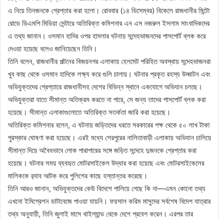
এ নিয়ে তিনজনকে গ্রেপ্তার করা হলো। রোববার (১৪ ডিসেম্বর) বিকেলে রাজধানীর মিন্টো
রোডে ডিএমপি মিডিয়া সেন্টারে অতিরিক্ত কমিশনার এন এস নজরুল ইসলাম সাংবাদিকদের
এ তথ্য জানান। ওসমান হাদির ওপর হামলার ঘটনায় সন্দেহভাজনদের পাসপোর্ট ব্লক করে
দেওয়া হয়েছে বলেও জানিয়েছেন তিনি।
তিনি বলেন, রাজধানীর পল্টনের বিজয়নগর এলাকায় হেলমেট পরিহিত অবস্থায় সন্দেহভাজনরা
খুব কাছ থেকে ওসমান হাদিকে লক্ষ্য করে গুলি চালায়। ঘটনার প্রকৃত রহস্য উদ্ঘাটন এবং
অভিযুক্তদের গ্রেপ্তারে রাজধানীসহ দেশের বিভিন্ন স্থানে একযোগে অভিযান চলছে।
অভিযুক্তরা যাতে সীমান্ত অতিক্রম করতে না পারে, সে জন্য তাদের পাসপোর্ট ব্লক করা
হয়েছে। সীমান্ত এলাকাগুলোতে অতিরিক্ত সতর্কতা জারি করা হয়েছে।
অতিরিক্ত কমিশনার বলেন, এ ঘটনায় জড়িতদের ধরতে সরকারের পক্ষ থেকে ৫০ লাখ টাকা
পুরস্কার ঘোষণা করা হয়েছে। এরই মধ্যে শেরপুরের নালিতাবাড়ী এলাকায় অভিযান চালিয়ে
সীমান্ত দিয়ে অবৈধভাবে লোক পারাপারের সঙ্গে জড়িত সন্দেহে দুজনকে গ্রেপ্তার করা
হয়েছে। ঘটনার সময় ব্যবহৃত মোটরসাইকেল উদ্ধার করা হয়েছে এবং মোটরসাইকেলের
মালিককে র‌্যাব আটক করে পুলিশের কাছে হস্তান্তর করেছে।
তিনি আরও জানান, অভিযুক্তদের কেউ বিদেশে পালিয়ে গেছে কি না—এমন কোনো তথ্য
এখনো ইমিগ্রেশন ডাটাবেজে পাওয়া যায়নি। ফয়সাল করিম মাসুদের সর্বশেষ বিদেশ যাত্রার
তথ্য অনুযায়ী, তিনি জুলাই মাসে থাইল্যান্ড থেকে দেশে প্রবেশ করেন। এরপর তার