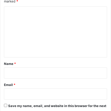
marked
*
C
o
m
m
e
n
t
*
Name
*
Email
*
Save my name, email, and website in this browser for the next