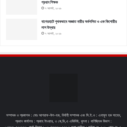
প্রধান শিক্ষক
৭ আগস্ট, ২০২৬
বাগেরহাটে পৃথকভাবে অজ্ঞাত নারীর অর্ধগলিত ও এক কিশোরীর
লাশ উদ্ধার
৭ আগস্ট, ২০২৬
সম্পাদক ও প্রকাশক : মোঃ আশরাফ-উল-হক, নির্বাহী সম্পাদক এবং সি.ই.ও : এনামুল হক সাহেদ,
প্রধান কার্যালয় : প্রবাহ টাওয়ার, ৩ কে,ডি,এ এভিনিউ, খুলনা। বাণিজ্যিক বিভাগ :