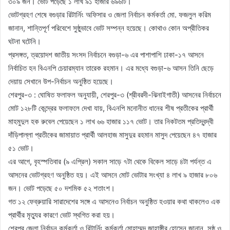
৩০৯ জন। ভোট পড়েছে ১ লাখ ৯১ হাজার ৬৯৬টি।
ভোটগ্রহণ শেষে বগুড়ার রিটার্নিং অফিসার ও জেলা নির্বাচন কর্মকর্তা মো. ফজলুল করিম
জানান, শান্তিপূর্ণ পরিবেশে সুষ্ঠুভাবে ভোট সম্পন্ন হয়েছে। কোথাও কোন অপ্রীতিকর
ঘটনা ঘটেনি।
প্রসঙ্গত, ত্রয়োদশ জাতীয় সংসদ নির্বাচনে বগুড়া-৬ এর পাশাপাশি ঢাকা-১৭ আসনে
নির্বাচিত হন বিএনপি চেয়ারম্যান তারেক রহমান। এর মধ্যে বগুড়া-৬ আসন তিনি ছেড়ে
দেয়ায় সেখানে উপ-নির্বাচন অনুষ্ঠিত হয়েছে।
শেরপুর-৩ : ঘোষিত ফলাফল অনুযায়ী, শেরপুর-৩ (শ্রীবরদী-ঝিনাইগাতী) আসনের নির্বাচনে
মোট ১২৮টি কেন্দ্রের ফলাফলে দেখা যায়, বিএনপি মনোনীত ধানের শীষ প্রতীকের প্রার্থী
মাহমুদুল হক রুবেল পেয়েছেন ১ লাখ ৬৬ হাজার ১১৭ ভোট। তার নিকটতম প্রতিদ্বন্দ্বী
দাঁড়িপাল্লা প্রতীকের জামায়াত প্রার্থী আলহাজ মাসুদুর রহমান মাসুদ পেয়েছেন ৪৭ হাজার
৫১ ভোট।
এর আগে, বৃহস্পতিবার (৯ এপ্রিল) সকাল সাড়ে ৭টা থেকে বিকেল সাড়ে ৪টা পর্যন্ত এ
আসনের ভোটগ্রহণ অনুষ্ঠিত হয়। এই আসনে মোট ভোটার সংখ্যা ৪ লাখ ৯ হাজার ৮০৬
জন। ভোট পড়েছে ৫০ দশমিক ৫২ শতাংশ।
গত ১২ ফেব্রুয়ারি সারাদেশের সঙ্গে এ আসনেও নির্বাচন অনুষ্ঠিত হওয়ার কথা থাকলেও এক
প্রার্থীর মৃত্যুর কারণে ভোট স্থগিত করা হয়।
শেরপুর জেলা নির্বাচন কর্মকর্তা ও রিটার্নিং কর্মকর্তা মোহাম্মদ জাহাঙ্গীর হোসেন জানান, সুষ্ঠু ও