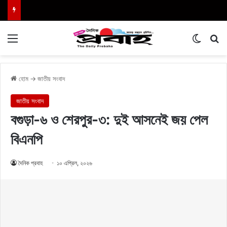
Menu
Switch
এখা
হোম
→
জাতীয় সংবাদ
জাতীয় সংবাদ
বগুড়া-৬ ও শেরপুর-৩: দুই আসনেই জয় পেল
বিএনপি
দৈনিক প্রবাহ
১০ এপ্রিল, ২০২৬