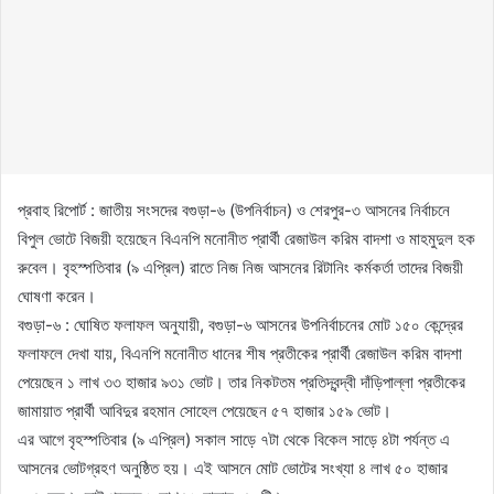
প্রবাহ রিপোর্ট : জাতীয় সংসদের বগুড়া-৬ (উপনির্বাচন) ও শেরপুর-৩ আসনের নির্বাচনে
বিপুল ভোটে বিজয়ী হয়েছেন বিএনপি মনোনীত প্রার্থী রেজাউল করিম বাদশা ও মাহমুদুল হক
রুবেল। বৃহস্পতিবার (৯ এপ্রিল) রাতে নিজ নিজ আসনের রিটানিং কর্মকর্তা তাদের বিজয়ী
ঘোষণা করেন।
বগুড়া-৬ : ঘোষিত ফলাফল অনুযায়ী, বগুড়া-৬ আসনের উপনির্বাচনের মোট ১৫০ কেন্দ্রের
ফলাফলে দেখা যায়, বিএনপি মনোনীত ধানের শীষ প্রতীকের প্রার্থী রেজাউল করিম বাদশা
পেয়েছেন ১ লাখ ৩৩ হাজার ৯৩১ ভোট। তার নিকটতম প্রতিদ্বন্দ্বী দাঁড়িপাল্লা প্রতীকের
জামায়াত প্রার্থী আবিদুর রহমান সোহেল পেয়েছেন ৫৭ হাজার ১৫৯ ভোট।
এর আগে বৃহস্পতিবার (৯ এপ্রিল) সকাল সাড়ে ৭টা থেকে বিকেল সাড়ে ৪টা পর্যন্ত এ
আসনের ভোটগ্রহণ অনুষ্ঠিত হয়। এই আসনে মোট ভোটের সংখ্যা ৪ লাখ ৫০ হাজার