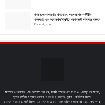
গণমানুষের আকাঙ্খার বাস্তবায়ন, ধ্বংসপ্রাপ্ত অর্থনীতি
পুনরুদ্ধার এবং নতুন সমাজ বিনির্মাণে প্রধানমন্ত্রী কাজ করে যাচ্ছেন
৭ আগস্ট, ২০২৬
সম্পাদক ও প্রকাশক : মোঃ আশরাফ-উল-হক, নির্বাহী সম্পাদক এবং সি.ই.ও : এনামুল হক সাহেদ,
প্রধান কার্যালয় : প্রবাহ টাওয়ার, ৩ কে,ডি,এ এভিনিউ, খুলনা। বাণিজ্যিক বিভাগ :
০২৪৭৭-৭২২৫৫২. বার্তা বিভাগ : ০২-৪৭৭৭২০৫৩২। ঢাকা অফিস : হাউজ নং-২০১, রোড নং-৫,