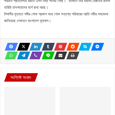
পরিচিত প্রতিবেশীর বরাতে এসব তথ্য পাওয়া গেছে।” বর্তমানে তার মরদেহ বৈরুতের রফিক
হারিরি হাসপাতালের মর্গে রাখা আছে।
দিপালীর মৃত্যতে গভীর শোক প্রকাশ করে শোক সন্তপ্ত পরিবারের প্রতি গভীর সমবেদনা
জানিয়েছে লেবাননে বাংলাদেশ দূতাবাস।
সংশ্লিষ্ট সংবাদ