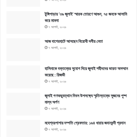
টুঙ্গিপাড়ায় ‘৩৬ জুলাই’ স্মারক তোরণে আগুন, ৭৫ জনকে আসামি
করে মামলা
৭ আগস্ট, ২০২৬
আজ বাগেরহাটে আসছেন বিরোধী দলীয় নেতা
৭ আগস্ট, ২০২৬
হাসিনাকে বক্তব্যের সুযোগ দিয়ে জুলাই শহীদদের ভারত অসম্মান
করেছে : রিজভী
৭ আগস্ট, ২০২৬
জুলাই গণঅভ্যুত্থান দিবস উপলক্ষ্যে স্মৃতিস্তম্ভে সুজনের পুষ্প
মাল্য অর্পণ
৭ আগস্ট, ২০২৬
মহেশ্বরপাশায় দম্পতি গ্রেফতার: ১৬৪ ধারায় জবানবন্দী প্রদান
৭ আগস্ট, ২০২৬