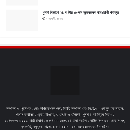
খুলনা বিভাগে ২৪ ঘণ্টায় ১৮ জন সন্দেহজনক হাম রোগী শনাক্ত
৭ আগস্ট, ২০২৬
সম্পাদক ও প্রকাশক : মোঃ আশরাফ-উল-হক, নির্বাহী সম্পাদক এবং সি.ই.ও : এনামুল হক সাহেদ,
প্রধান কার্যালয় : প্রবাহ টাওয়ার, ৩ কে,ডি,এ এভিনিউ, খুলনা। বাণিজ্যিক বিভাগ :
০২৪৭৭-৭২২৫৫২. বার্তা বিভাগ : ০২-৪৭৭৭২০৫৩২। ঢাকা অফিস : হাউজ নং-২০১, রোড নং-৫,
ব্লক-ডি, বসুন্ধরা আ/এ, ঢাকা। ফোন : ০১৭১৪-০৩৮৮২৩, ই-মেইল: