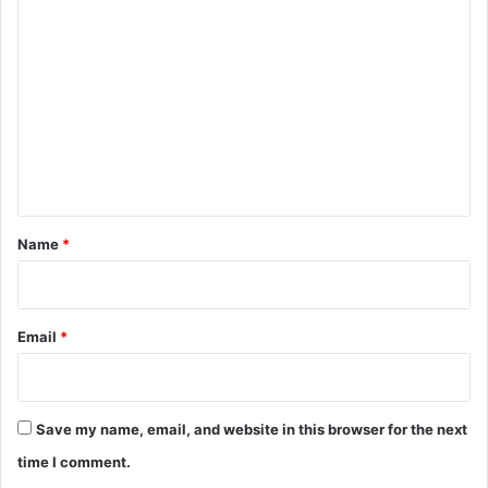
C
o
m
m
e
n
t
*
Name
*
Email
*
Save my name, email, and website in this browser for the next
time I comment.