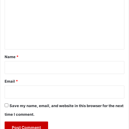
o
m
m
e
n
t
*
Name
*
Email
*
Save my name, email, and website in this browser for the next
time I comment.