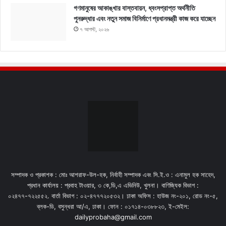
গণমানুষের আকাঙ্খার বাস্তবায়ন, ধ্বংসপ্রাপ্ত অর্থনীতি
পুনরুদ্ধার এবং নতুন সমাজ বিনির্মাণে প্রধানমন্ত্রী কাজ করে যাচ্ছেন
৭ আগস্ট, ২০২৬
সম্পাদক ও প্রকাশক : মোঃ আশরাফ-উল-হক, নির্বাহী সম্পাদক এবং সি.ই.ও : এনামুল হক সাহেদ,
প্রধান কার্যালয় : প্রবাহ টাওয়ার, ৩ কে,ডি,এ এভিনিউ, খুলনা। বাণিজ্যিক বিভাগ :
০২৪৭৭-৭২২৫৫২. বার্তা বিভাগ : ০২-৪৭৭৭২০৫৩২। ঢাকা অফিস : হাউজ নং-২০১, রোড নং-৫,
ব্লক-ডি, বসুন্ধরা আ/এ, ঢাকা। ফোন : ০১৭১৪-০৩৮৮২৩, ই-মেইল:
dailyprobaha@gmail.com