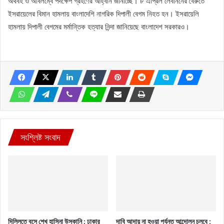
অর্থবহ ও অবিলম্বে পদক্ষেপ গ্রহণের আহ্বান জানাচ্ছে। ৮ এপ্রিল লেবাননের বৈরুতে
ইসরায়েলের বিমান হামলায় বাংলাদেশি নাগরিক দিপালী বেগম নিহত হন। ইসরায়েলি
হামলায় দিপালী বেগমের মর্মান্তিক হত্যার নিন্দা জানিয়েছে বাংলাদেশ সরকারও।
সংশ্লিষ্ট সংবাদ
দিল্লিতে বসে শেখ হাসিনা উস্কানি : ঢাকার
দাবি আদায় না হওয়া পর্যন্ত আন্দোলন চলবে :