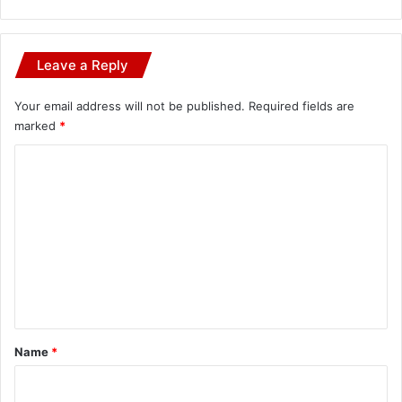
Leave a Reply
Your email address will not be published.
Required fields are
marked
*
C
o
m
m
e
n
t
*
Name
*