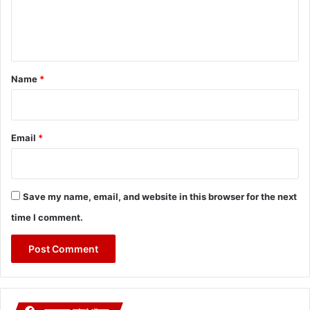
e
n
t
*
Name
*
Email
*
Save my name, email, and website in this browser for the next
time I comment.