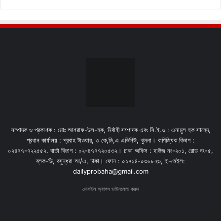
সম্পাদক ও প্রকাশক : মোঃ আশরাফ-উল-হক, নির্বাহী সম্পাদক এবং সি.ই.ও : এনামুল হক সাহেদ,
প্রধান কার্যালয় : প্রবাহ টাওয়ার, ৩ কে,ডি,এ এভিনিউ, খুলনা। বাণিজ্যিক বিভাগ :
০২৪৭৭-৭২২৫৫২. বার্তা বিভাগ : ০২-৪৭৭৭২০৫৩২। ঢাকা অফিস : হাউজ নং-২০১, রোড নং-৫,
ব্লক-ডি, বসুন্ধরা আ/এ, ঢাকা। ফোন : ০১৭১৪-০৩৮৮২৩, ই-মেইল:
dailyprobaha@gmail.com
মোবাইল অ্যাপস ডাউনলোড করুন