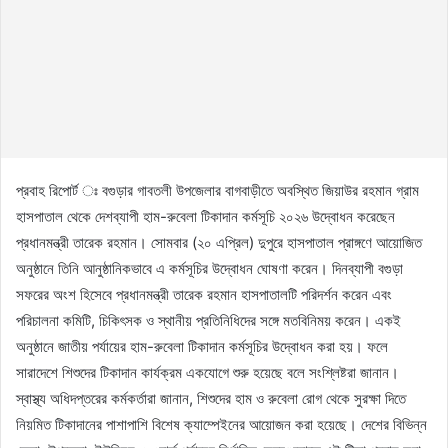
প্রবাহ রিপোর্ট ঃ বগুড়ার গাবতলী উপজেলার বাগবাড়ীতে অবস্থিত জিয়াউর রহমান গ্রাম
হাসপাতাল থেকে দেশব্যাপী হাম-রুবেলা টিকাদান কর্মসূচি ২০২৬ উদ্বোধন করেছেন
প্রধানমন্ত্রী তারেক রহমান। সোমবার (২০ এপ্রিল) দুপুরে হাসপাতাল প্রাঙ্গণে আয়োজিত
অনুষ্ঠানে তিনি আনুষ্ঠানিকভাবে এ কর্মসূচির উদ্বোধন ঘোষণা করেন। দিনব্যাপী বগুড়া
সফরের অংশ হিসেবে প্রধানমন্ত্রী তারেক রহমান হাসপাতালটি পরিদর্শন করেন এবং
পরিচালনা কমিটি, চিকিৎসক ও স্থানীয় প্রতিনিধিদের সঙ্গে মতবিনিময় করেন। একই
অনুষ্ঠানে জাতীয় পর্যায়ের হাম-রুবেলা টিকাদান কর্মসূচির উদ্বোধন করা হয়। ফলে
সারাদেশে শিশুদের টিকাদান কার্যক্রম একযোগে শুরু হয়েছে বলে সংশ্লিষ্টরা জানান।
স্বাস্থ্য অধিদপ্তরের কর্মকর্তারা জানান, শিশুদের হাম ও রুবেলা রোগ থেকে সুরক্ষা দিতে
নিয়মিত টিকাদানের পাশাপাশি বিশেষ ক্যাম্পেইনের আয়োজন করা হয়েছে। দেশের বিভিন্ন