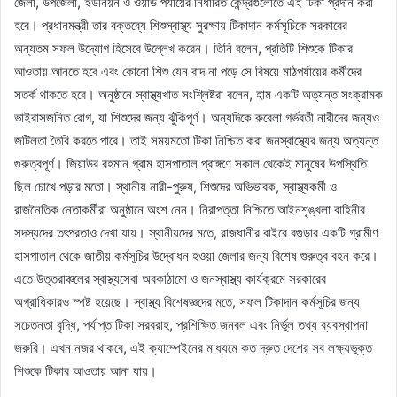
জেলা, উপজেলা, ইউনিয়ন ও ওয়ার্ড পর্যায়ের নির্ধারিত কেন্দ্রগুলোতে এই টিকা প্রদান করা
হবে। প্রধানমন্ত্রী তার বক্তব্যে শিশুস্বাস্থ্য সুরক্ষায় টিকাদান কর্মসূচিকে সরকারের
অন্যতম সফল উদ্যোগ হিসেবে উল্লেখ করেন। তিনি বলেন, প্রতিটি শিশুকে টিকার
আওতায় আনতে হবে এবং কোনো শিশু যেন বাদ না পড়ে সে বিষয়ে মাঠপর্যায়ের কর্মীদের
সতর্ক থাকতে হবে। অনুষ্ঠানে স্বাস্থ্যখাত সংশ্লিষ্টরা বলেন, হাম একটি অত্যন্ত সংক্রামক
ভাইরাসজনিত রোগ, যা শিশুদের জন্য ঝুঁকিপূর্ণ। অন্যদিকে রুবেলা গর্ভবতী নারীদের জন্যও
জটিলতা তৈরি করতে পারে। তাই সময়মতো টিকা নিশ্চিত করা জনস্বাস্থ্যের জন্য অত্যন্ত
গুরুত্বপূর্ণ। জিয়াউর রহমান গ্রাম হাসপাতাল প্রাঙ্গণে সকাল থেকেই মানুষের উপস্থিতি
ছিল চোখে পড়ার মতো। স্থানীয় নারী-পুরুষ, শিশুদের অভিভাবক, স্বাস্থ্যকর্মী ও
রাজনৈতিক নেতাকর্মীরা অনুষ্ঠানে অংশ নেন। নিরাপত্তা নিশ্চিতে আইনশৃঙ্খলা বাহিনীর
সদস্যদের তৎপরতাও দেখা যায়। স্থানীয়দের মতে, রাজধানীর বাইরে বগুড়ার একটি গ্রামীণ
হাসপাতাল থেকে জাতীয় কর্মসূচির উদ্বোধন হওয়া জেলার জন্য বিশেষ গুরুত্ব বহন করে।
এতে উত্তরাঞ্চলের স্বাস্থ্যসেবা অবকাঠামো ও জনস্বাস্থ্য কার্যক্রমে সরকারের
অগ্রাধিকারও স্পষ্ট হয়েছে। স্বাস্থ্য বিশেষজ্ঞদের মতে, সফল টিকাদান কর্মসূচির জন্য
সচেতনতা বৃদ্ধি, পর্যাপ্ত টিকা সরবরাহ, প্রশিক্ষিত জনবল এবং নির্ভুল তথ্য ব্যবস্থাপনা
জরুরি। এখন নজর থাকবে, এই ক্যাম্পেইনের মাধ্যমে কত দ্রুত দেশের সব লক্ষ্যভুক্ত
শিশুকে টিকার আওতায় আনা যায়।