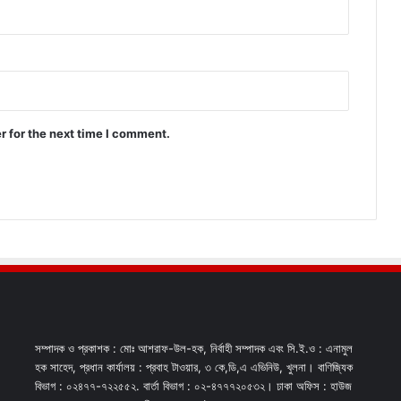
r for the next time I comment.
সম্পাদক ও প্রকাশক : মোঃ আশরাফ-উল-হক, নির্বাহী সম্পাদক এবং সি.ই.ও : এনামুল
হক সাহেদ, প্রধান কার্যালয় : প্রবাহ টাওয়ার, ৩ কে,ডি,এ এভিনিউ, খুলনা। বাণিজ্যিক
বিভাগ : ০২৪৭৭-৭২২৫৫২. বার্তা বিভাগ : ০২-৪৭৭৭২০৫৩২। ঢাকা অফিস : হাউজ