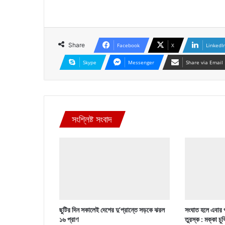
Share
Facebook
X
LinkedI
Skype
Messenger
Share via Email
সংশ্লিষ্ট সংবাদ
ছুটির দিন সকালেই দেশের দু’প্রান্তে সড়কে ঝরল
সংঘাত হলে এবার 
১৬ প্রাণ
তুরস্ক : মক্কা চু