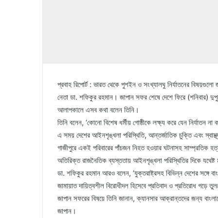
প্রবাহ রিপোর্ট : ভারত থেকে পুশইন ও সংখ্যালঘু নির্যাতনের বিষয়গুল
নেতা ডা. শফিকুর রহমান। জাপান সফর শেষে দেশে ফিরে (শনিবার) দুপু
আলাপকালে এসব কথা বলেন তিনি।
তিনি বলেন, ‘কোনো বিশেষ ধর্মীয় গোষ্ঠীকে লক্ষ্য করে যেন নির্যাতন ন
এ সময় দেশের আইনশৃঙ্খলা পরিস্থিতি, আন্তর্জাতিক চুক্তি এবং স্বাস
গাজীপুরে একই পরিবারের পাঁচজন নিহত হওয়ার ঘটনাসহ সাম্প্রতিক হত্
অতিরিক্ত রাজনৈতিক ব্যস্ততায় আইনশৃঙ্খলা পরিস্থিতির দিকে যথেষ্ট
ডা. শফিকুর রহমান আরও বলেন, ‘যুক্তরাষ্ট্রসহ বিভিন্ন দেশের সঙ্গে ব
জামায়াত দায়িত্বশীল বিরোধীদল হিসেবে প্রতিবাদ ও প্রতিরোধ গড়ে তুল
জাপান সফরের বিষয়ে তিনি জানান, ক্যানসার আক্রান্তদের জন্য বাংল
জাপান।