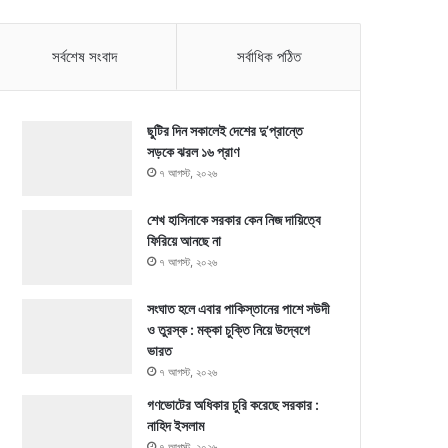
সর্বশেষ সংবাদ
সর্বাধিক পঠিত
ছুটির দিন সকালেই দেশের দু’প্রান্তে
সড়কে ঝরল ১৬ প্রাণ
৭ আগস্ট, ২০২৬
শেখ হাসিনাকে সরকার কেন নিজ দায়িত্বে
ফিরিয়ে আনছে না
৭ আগস্ট, ২০২৬
সংঘাত হলে এবার পাকিস্তানের পাশে সউদী
ও তুরস্ক : মক্কা চুক্তি নিয়ে উদ্বেগে
ভারত
৭ আগস্ট, ২০২৬
গণভোটের অধিকার চুরি করেছে সরকার :
নাহিদ ইসলাম
৭ আগস্ট, ২০২৬