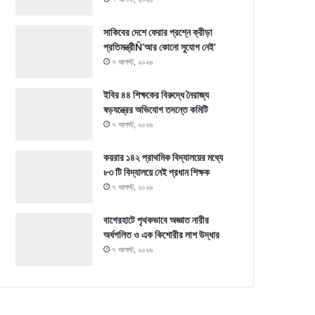
সাকিবের দেশে ফেরার প্রশ্নে ক্রীড়া
প্রতিমন্ত্রীÑ‘আর কোনো সুযোগ নেই’
৭ আগস্ট, ২০২৬
ইবির ৪৪ শিক্ষকের বিরুদ্ধে নৈরাজ্য
ষড়যন্ত্রের অভিযোগ তদন্তে কমিটি
৭ আগস্ট, ২০২৬
কয়রার ১৪২ প্রাথমিক বিদ্যালয়ের মধ্যে
৮৩ টি বিদ্যালয়ে নেই প্রধান শিক্ষক
৭ আগস্ট, ২০২৬
বাগেরহাটে পৃথকভাবে অজ্ঞাত নারীর
অর্ধগলিত ও এক কিশোরীর লাশ উদ্ধার
৭ আগস্ট, ২০২৬