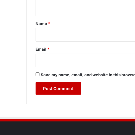
n
t
*
Name
*
Email
*
Save my name, email, and website in this browse