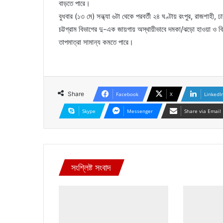
বাড়তে পারে।
বুধবার (১৩ মে) সন্ধ্যা ৬টা থেকে পরবর্তী ২৪ ঘণ্টায় রংপুর, রাজশাহী
চট্টগ্রাম বিভাগের দু-এক জায়গায় অস্থায়ীভাবে দমকা/ঝড়ো হাওয়া ও বিদ্
তাপমাত্রা সামান্য কমতে পারে।
Share
Facebook
X
LinkedI
Skype
Messenger
Share via Email
সংশ্লিষ্ট সংবাদ