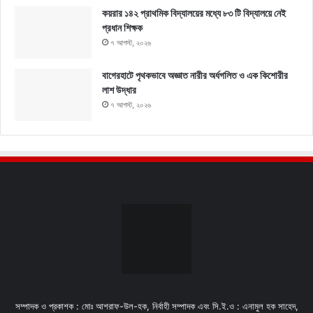
কয়রার ১৪২ প্রাথমিক বিদ্যালয়ের মধ্যে ৮৩ টি বিদ্যালয়ে নেই
প্রধান শিক্ষক
৭ আগস্ট, ২০২৬
বাগেরহাটে পৃথকভাবে অজ্ঞাত নারীর অর্ধগলিত ও এক কিশোরীর
লাশ উদ্ধার
৭ আগস্ট, ২০২৬
সম্পাদক ও প্রকাশক : মোঃ আশরাফ-উল-হক, নির্বাহী সম্পাদক এবং সি.ই.ও : এনামুল হক সাহেদ,