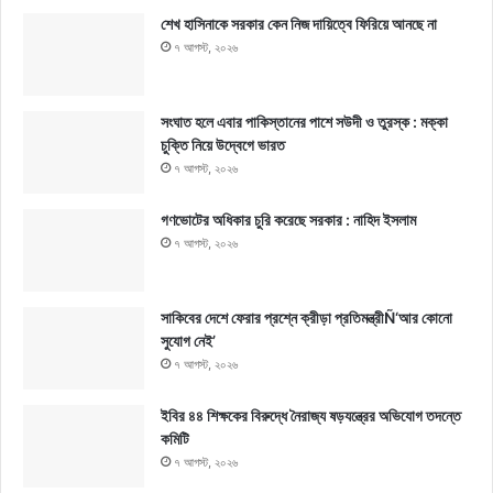
শেখ হাসিনাকে সরকার কেন নিজ দায়িত্বে ফিরিয়ে আনছে না
৭ আগস্ট, ২০২৬
সংঘাত হলে এবার পাকিস্তানের পাশে সউদী ও তুরস্ক : মক্কা
চুক্তি নিয়ে উদ্বেগে ভারত
৭ আগস্ট, ২০২৬
গণভোটের অধিকার চুরি করেছে সরকার : নাহিদ ইসলাম
৭ আগস্ট, ২০২৬
সাকিবের দেশে ফেরার প্রশ্নে ক্রীড়া প্রতিমন্ত্রীÑ‘আর কোনো
সুযোগ নেই’
৭ আগস্ট, ২০২৬
ইবির ৪৪ শিক্ষকের বিরুদ্ধে নৈরাজ্য ষড়যন্ত্রের অভিযোগ তদন্তে
কমিটি
৭ আগস্ট, ২০২৬