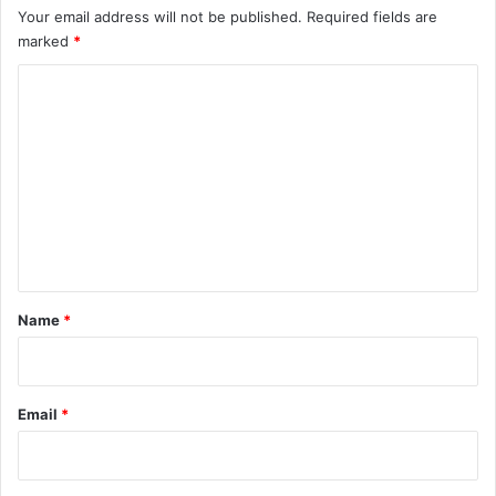
Your email address will not be published.
Required fields are
marked
*
C
o
m
m
e
n
t
*
Name
*
Email
*