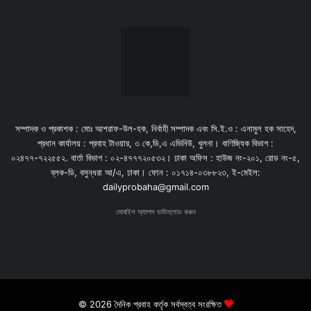
সম্পাদক ও প্রকাশক : মোঃ আশরাফ-উল-হক, নির্বাহী সম্পাদক এবং সি.ই.ও : এনামুল হক সাহেদ,
প্রধান কার্যালয় : প্রবাহ টাওয়ার, ৩ কে,ডি,এ এভিনিউ, খুলনা। বাণিজ্যিক বিভাগ :
০২৪৭৭-৭২২৫৫২. বার্তা বিভাগ : ০২-৪৭৭৭২০৫৩২। ঢাকা অফিস : হাউজ নং-২০১, রোড নং-৫,
ব্লক-ডি, বসুন্ধরা আ/এ, ঢাকা। ফোন : ০১৭১৪-০৩৮৮২৩, ই-মেইল:
dailyprobaha@gmail.com
মোবাইল অ্যাপস ডাউনলোড করুন
© 2026 দৈনিক প্রবাহ কর্তৃক সর্বস্বত্ব সংরক্ষিত