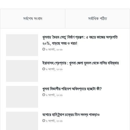
সর্বশেষ সংবাদ
সর্বাধিক পঠিত
খুলনার ‘ভৈরব সেতু’ নির্মাণ প্রকল্প : ৫ বছরে কাজের অগ্রগতি
২০%, বাড়ছে সময় ও খরচ!
৯ আগস্ট, ২০২৬
ইয়াবাসহ গ্রেপ্তার : খুলনা জেলা যুবদল থেকে নাসির বহিষ্কার
৯ আগস্ট, ২০২৬
খুলনা বিভাগীয় পরিবেশ অধিদপ্তরে হচ্ছেটা কী?
৯ আগস্ট, ২০২৬
যশোরে হানি ট্র্যাপ চক্রের তিন সদস্য পাকড়াও
৯ আগস্ট, ২০২৬