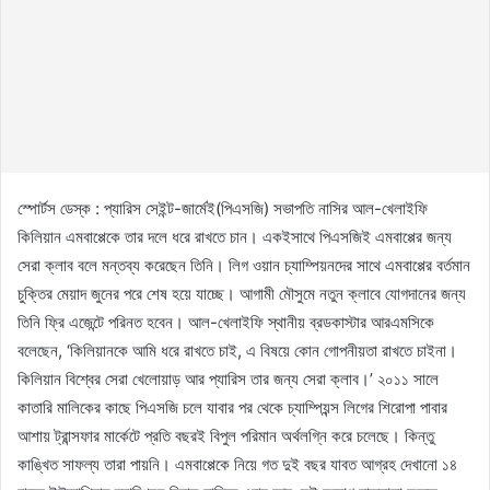
স্পোর্টস ডেস্ক : প্যারিস সেইন্ট-জার্মেই(পিএসজি) সভাপতি নাসির আল-খেলাইফি
কিলিয়ান এমবাপ্পেকে তার দলে ধরে রাখতে চান। একইসাথে পিএসজিই এমবাপ্পের জন্য
সেরা ক্লাব বলে মন্তব্য করেছেন তিনি। লিগ ওয়ান চ্যাম্পিয়নদের সাথে এমবাপ্পের বর্তমান
চুক্তির মেয়াদ জুনের পরে শেষ হয়ে যাচ্ছে। আগামী মৌসুমে নতুন ক্লাবে যোগদানের জন্য
তিনি ফ্রি এজেন্টে পরিনত হবেন। আল-খেলাইফি স্থানীয় ব্রডকাস্টার আরএমসিকে
বলেছেন, ‘কিলিয়ানকে আমি ধরে রাখতে চাই, এ বিষয়ে কোন গোপনীয়তা রাখতে চাইনা।
কিলিয়ান বিশ্বের সেরা খেলোয়াড় আর প্যারিস তার জন্য সেরা ক্লাব।’ ২০১১ সালে
কাতারি মালিকের কাছে পিএসজি চলে যাবার পর থেকে চ্যাম্পিয়ন্স লিগের শিরোপা পাবার
আশায় ট্রান্সফার মার্কেটে প্রতি বছরই বিপুল পরিমান অর্থলগ্নি করে চলেছে। কিন্তু
কাঙ্খিত সাফল্য তারা পায়নি। এমবাপ্পেকে নিয়ে গত দুই বছর যাবত আগ্রহ দেখানো ১৪