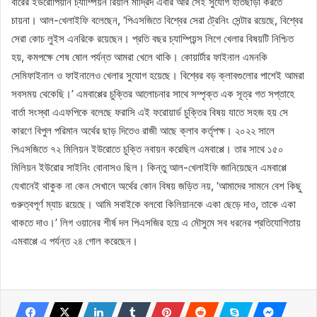
বারের ইউরোপিয়ান চ্যাম্পিয়ন রিয়াল মাদ্রিদ এবার আর সেই সুযোগ হাতছাড়া করতে
চায়না। আল-খেলাইফি বলেছেন, ‘পিএসজিতে বিশ্বের সেরা ট্রেনিং সেন্টার রয়েছে, বিশ্বের
সেরা কোচ লুইস এনরিকে রয়েছেন। প্রতি বছর চ্যাম্পিয়ন্স লিগে খেলার বিষয়টি নিশ্চিত
হয়, কমপক্ষে শেষ ষোল পর্যন্ত আমরা খেলে থাকি। কোয়ার্টার ফাইনাল এমনকি
সেমিফাইনাল ও ফাইনালেও খেলার সুযোগ হয়েছে। বিশ্বের বড় ক্লাবগুলোর পাশেই আমরা
সবসময় থেকেছি।’ এমবাপ্পের চুক্তির আলোচনার সাথে সম্পৃক্ত এক সূত্র গত সপ্তাহে
বার্তা সংস্থা এএফপিকে বলেছে ফরাসি এই ফরোয়ার্ড চুক্তির বিষয় যাতে সহজ হয় সে
কারণে বিপুল পরিমান অর্থের ছাড় দিতেও রাজী আছে ক্লাব কর্তৃপক্ষ। ২০২২ সালে
পিএসজিতে ৭২ মিলিয়ন ইউরোতে চুক্তি নবায়ন করেছিল এমবাপ্পে। তার সাথে ১৫০
মিলিয়ন ইউরোর সাইনিং বোনাসও ছিল। কিন্তু আল-খেলাইফি জানিয়েছেন এমবাপ্পে
যেখানেই থাকুক না কেন সেখানে অর্থের কোন বিষয় জড়িত নয়, ‘আমাদের সামনে বেশ কিছু
গুরুত্বপূর্ণ ম্যাচ রয়েছে। আমি সবাইকে বলবো কিলিয়ানকে একা ছেড়ে দাও, তাকে একা
থাকতে দাও।’ লিগ ওয়ানের শীর্ষ দল পিএসজির হয়ে এ মৌসুমে সব ধরনের প্রতিযোগিতায়
এমবাপ্পে এ পর্যন্ত ২৪ গোল করেছেন।