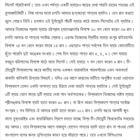
সিলেট স্ট্রাইকার্স। তবে এখন পর্যন্ত একটি ম্যাচেও জয়ের দেখা পায়নি চায়ের শহরের এই
ফ্র্যাঞ্চাইজিটি। নিজ দলের মতো চলতি আসরে ছন্নছাড়া শান্তর ব্যাটও। যেন রান করতে
ভুলে গেছেন তিনি। চলমান এই টুর্নামেন্টে পাঁচটি ম্যাচে মাঠে নামেন সিলেটের এই ব্যাটার।
আসরে নিজেদের প্রথম ম্যাচে চট্টগ্রাম চ্যালেঞ্জার্সের বিপক্ষে ৩০ বল খেলে করেন ৩৬ রান।
চলতি আসরে যা শান্তর সর্বোচ্চ স্কোর। এরপর নিজেদের দ্বিতীয় ম্যাচে রংপুর রাইডার্সের
বিপক্ষে ২৪ বল খেলে করেন মাত্র ১৪ রান। এছাড়াও শান্ত সর্বশেষ তিন ম্যাচ কোনোটিতে
ছুঁতে পারেনি দুই অঙ্কের সংখ্যা। শেষ তিন ম্যাচে শান্ত রান ৫, ৫, ৯। গেল ম্যাচে
ফরচুন বরিশালের বিপক্ষে মাঠে নামে সিলেট। সেই ম্যাচে ৭ বল খেলে করেন ৯ রান। টি-
টোয়েন্টি বিশ্বকাপের বছরে জাতীয় দলের একজন ধারাবাহিক পারফর্মারের এমন অফফর্মে
থাকাটা খানিকটা চিন্তার বিষয়ই। যদিও এর আগে ভারতের মাটিতে অনুষ্ঠিত হওয়া ওয়ানডে
বিশ্বকাপে তেমন একটা অশান্ত হয়ে উঠতে দেখা যায়নি শান্তর ব্যাটকে। সেই টুর্নামেন্টে
৯টি ম্যাচ খেলে মাত্র দুটি ম্যাচে দেখা পান অর্ধশতকের। বিশ্বকাপে নিজেদের অষ্টম ম্যাচে
শ্রীলঙ্কার বিপক্ষে ব্যাট হাতে করেন ৯০ রান। যা ছিল ভারত বিশ্বকাপে শান্তর সর্বোচ্চ
সংগ্রহ। সব মিলিয়ে ঐ আসরে ব্যাট হাতে করেন ২০২ রান। চলতি বছরে আগামী জুন
মাসে যুক্তরাষ্ট্র এবং ক্যারিবিয়ান দ্বিপে বসতে যাচ্ছে বিশ্ব টি-টোয়েন্টি ক্রিকেটের সবচেয়ে
বড় আসর। তবে বিশ্বকাপের আগে নাজমুল হোসেন শান্তর ব্যাট হাতে রান না পাওয়া সেটা
বাংলাদেশ দলের জন্য দুশ্চিন্তার কারণ হয়ে দাঁড়াতে পারে। তবে এখনো বিপিএলের