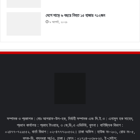
দেশে সাড়ে ৬ বছরে নিহত ১৫ হাজার ৭১২জন
৯ আগস্ট, ২০২৬
সম্পাদক ও প্রকাশক : মোঃ আশরাফ-উল-হক, নির্বাহী সম্পাদক এবং সি.ই.ও : এনামুল হক সাহেদ,
প্রধান কার্যালয় : প্রবাহ টাওয়ার, ৩ কে,ডি,এ এভিনিউ, খুলনা। বাণিজ্যিক বিভাগ :
০২৪৭৭-৭২২৫৫২. বার্তা বিভাগ : ০২-৪৭৭৭২০৫৩২। ঢাকা অফিস : হাউজ নং-২০১, রোড নং-৫,
ব্লক-ডি, বসুন্ধরা আ/এ, ঢাকা। ফোন : ০১৭১৪-০৩৮৮২৩, ই-মেইল: