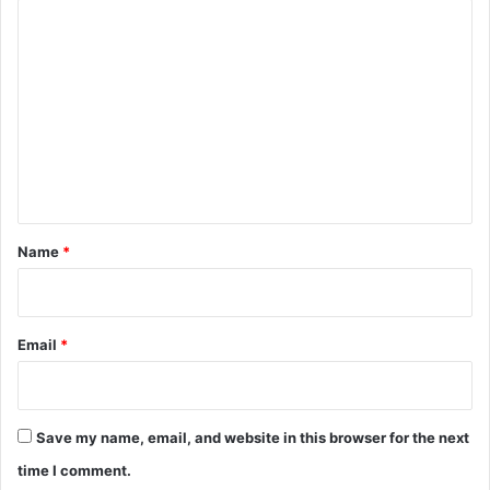
C
o
m
m
e
n
t
*
Name
*
Email
*
Save my name, email, and website in this browser for the next
time I comment.