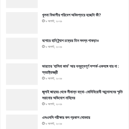
খুলনা বিভাগীয় পরিবেশ অধিদপ্তরে হচ্ছেটা কী?
৯ আগস্ট, ২০২৬
যশোরে হানি ট্র্যাপ চক্রের তিন সদস্য পাকড়াও
৯ আগস্ট, ২০২৬
ভারতের ‘হাসিনা কার্ড’ আর বন্ধুত্বপূর্ণ সম্পর্ক একসঙ্গে যায় না :
স্বরাষ্ট্রমন্ত্রী
৯ আগস্ট, ২০২৬
জুলাই জাদুঘর থেকে সীমান্ত হত্যা-মোদিবিরোধী আন্দোলনের স্মৃতি
সরানোর অভিযোগ নাহিদের
৯ আগস্ট, ২০২৬
এসএসসি পরীক্ষার ফল প্রকাশ সোমবার
৯ আগস্ট, ২০২৬