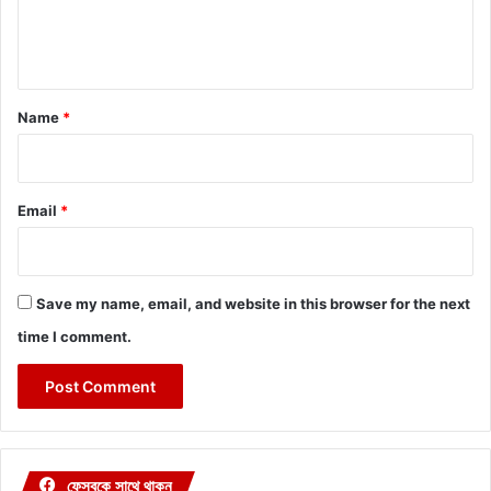
e
n
t
*
Name
*
Email
*
Save my name, email, and website in this browser for the next
time I comment.
ফেসবুকে সাথে থাকুন