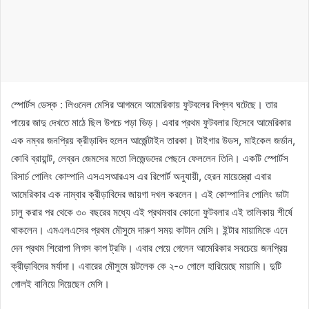
স্পোর্টস ডেস্ক : লিওনেল মেসির আগমনে আমেরিকায় ফুটবলের বিপ্লব ঘটেছে। তার
পায়ের জাদু দেখতে মাঠে ছিল উপচে পড়া ভিড়। এবার প্রথম ফুটবলার হিসেবে আমেরিকার
এক নম্বর জনপ্রিয় ক্রীড়াবিদ হলেন আর্জেন্টাইন তারকা। টাইগার উডস, মাইকেল জর্ডান,
কোবি ব্রায়ান্ট, লেব্রন জেমসের মতো লিজেন্ডদের পেছনে ফেললেন তিনি। একটি স্পোর্টস
রিসার্চ পোলিং কোম্পানি এসএসআরএস এর রিপোর্ট অনুযায়ী, হেরন মায়েস্ত্রো এবার
আমেরিকার এক নাম্বার ক্রীড়াবিদের জায়গা দখল করলেন। এই কোম্পানির পোলিং ডাটা
চালু করার পর থেকে ৩০ বছরের মধ্যে এই প্রথমবার কোনো ফুটবলার এই তালিকায় শীর্ষে
থাকলেন। এমএলএসের প্রথম মৌসুমে দারুণ সময় কাটান মেসি। ইন্টার মায়ামিকে এনে
দেন প্রথম শিরোপা লিগস কাপ ট্রফি। এবার পেয়ে গেলেন আমেরিকার সবচেয়ে জনপ্রিয়
ক্রীড়াবিদের মর্যাদা। এবারের মৌসুমে সল্টলেক কে ২-০ গোলে হারিয়েছে মায়ামি। দুটি
গোলই বানিয়ে দিয়েছেন মেসি।