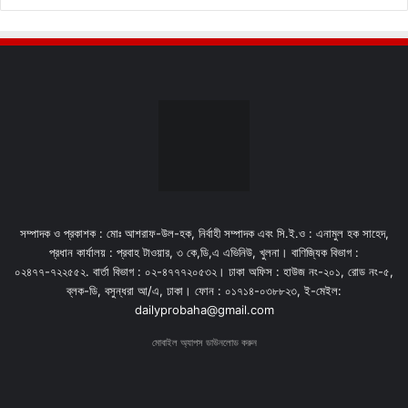
সম্পাদক ও প্রকাশক : মোঃ আশরাফ-উল-হক, নির্বাহী সম্পাদক এবং সি.ই.ও : এনামুল হক সাহেদ,
প্রধান কার্যালয় : প্রবাহ টাওয়ার, ৩ কে,ডি,এ এভিনিউ, খুলনা। বাণিজ্যিক বিভাগ :
০২৪৭৭-৭২২৫৫২. বার্তা বিভাগ : ০২-৪৭৭৭২০৫৩২। ঢাকা অফিস : হাউজ নং-২০১, রোড নং-৫,
ব্লক-ডি, বসুন্ধরা আ/এ, ঢাকা। ফোন : ০১৭১৪-০৩৮৮২৩, ই-মেইল:
dailyprobaha@gmail.com
মোবাইল অ্যাপস ডাউনলোড করুন