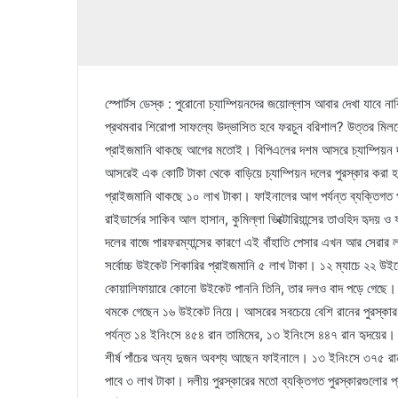
স্পোর্টস ডেস্ক : পুরোনো চ্যাম্পিয়নদের জয়োল্লাস আবার দেখা যাবে নাকি
প্রথমবার শিরোপা সাফল্যে উদ্ভাসিত হবে ফরচুন বরিশাল? উত্তর মিলবে 
প্রাইজমানি থাকছে আগের মতোই। বিপিএলের দশম আসরে চ্যাম্পিয়ন দল
আসরেই এক কোটি টাকা থেকে বাড়িয়ে চ্যাম্পিয়ন দলের পুরস্কার করা 
প্রাইজমানি থাকছে ১০ লাখ টাকা। ফাইনালের আগ পর্যন্ত ব্যক্তিগত পারফর
রাইডার্সের সাকিব আল হাসান, কুমিল্লা ভিক্টোরিয়ান্সের তাওহিদ হৃদ
দলের বাজে পারফরম্যান্সের কারণে এই বাঁহাতি পেসার এখন আর সেরার লড়
সর্বোচ্চ উইকেট শিকারির প্রাইজমানি ৫ লাখ টাকা। ১২ ম্যাচে ২২ উই
কোয়ালিফায়ারে কোনো উইকেট পাননি তিনি, তার দলও বাদ পড়ে গেছে। 
থমকে গেছেন ১৬ উইকেট নিয়ে। আসরের সবচেয়ে বেশি রানের পুরস্ক
পর্যন্ত ১৪ ইনিংসে ৪৫৪ রান তামিমের, ১৩ ইনিংসে ৪৪৭ রান হৃদয়ের
শীর্ষ পাঁচের অন্য দুজন অবশ্য আছেন ফাইনালে। ১৩ ইনিংসে ৩৭৫ রান ল
পাবে ৩ লাখ টাকা। দলীয় পুরস্কারের মতো ব্যক্তিগত পুরস্কারগুল