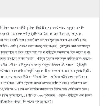
 মিলবে নতুনের হাসি? কুমিল্লা ভিক্টোরিয়ান্সের রেকর্ড আরও সমৃদ্ধ হবে নাকি
দ্রুতই। তবে শেষ পর্যন্ত ট্রফি চেনা ঠিকানায় যাক কিংবা নতুন গন্তব্যে,
 পাবে ২ কোটি টাকা। রানার্স আপ দলে অর্থ পুরস্কার থাকবে এক কোটি। গত
হয়েছির ২ কোটি। এবারও বহাল থাকছে সেই অঙ্কই। টুর্নামেন্টের সেরা খেলোয়াড়ের
ম্যান্সে যা চিত্র, তাতে ম্যান অব দা টুর্নামেন্টের সম্ভাবনায় টিকে আছেন রংপুর
য় ও ফরচুন বরিশালের তামিম ইকবাল। শরিফুল ইসলাম আসরজুড়ে দুর্দান্ত বোলিং করলেও
াইয়ে নেই। একটি পুরস্কার অবশ্য শরিফুল নিশ্চিতভাবেই পাচ্ছেন। টুর্নামেন্টের
কেট তার। তাকে ছোঁয়ার কিছুটা সম্ভাবনা ছিল কেবল সাকিবের। তবে বুধবার দ্বিতীয়
আসর শেষ করেছেন তিনি ১৭ উইকেট নিয়ে। সাকিবের সতীর্থ শেখ মেহেদি হাসান
ার ৫ লাখ টাকা। এটির লড়াইয়ে আছেন আপাতত তামিম ও হৃদয়। ফাইনালের আগ
। ১২ ইনিংসে ৩৮৪ রান করা তানজিদ হাসানের দল ছিটকে গেছে এলিমিনেটর থেকে।
িটন কুমার দাসের, ১৪ ইনিংসে ৩৬৭ মুশফিকের। এছাড়াও টুর্নামেন্টের সেরা ফিল্ডার
োর প্রাইজমানিও থাকছে ঠিক আগের আসরের মতোই।