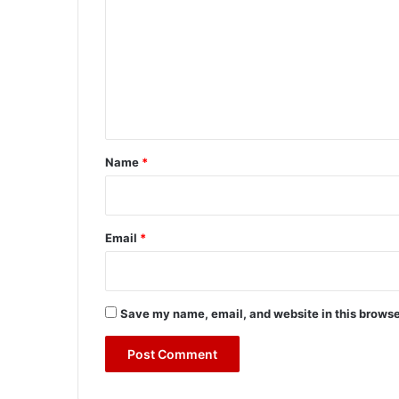
m
m
e
n
t
*
Name
*
Email
*
Save my name, email, and website in this browse