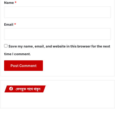
*
Name
*
Email
*
Save my name, email, and website in this browser for the next
time I comment.
ফেসবুকে সাথে থাকুন