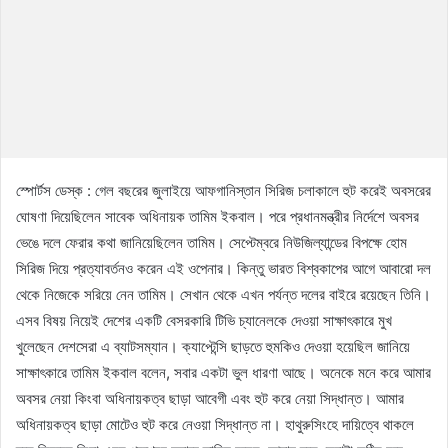
স্পোর্টস ডেস্ক : গেল বছরের জুলাইয়ে আফগানিস্তান সিরিজ চলাকালে হুট করেই অবসরের
ঘোষণা দিয়েছিলেন সাবেক অধিনায়ক তামিম ইকবাল। পরে প্রধানমন্ত্রীর নির্দেশে অবসর
ভেঙে দলে ফেরার কথা জানিয়েছিলেন তামিম। সেপ্টেম্বরে নিউজিল্যান্ডের বিপক্ষে হোম
সিরিজ দিয়ে প্রত্যাবর্তনও করেন এই ওপেনার। কিন্তু ভারত বিশ্বকাপের আগে আবারো দল
থেকে নিজেকে সরিয়ে নেন তামিম। সেখান থেকে এখন পর্যন্ত দলের বাইরে রয়েছেন তিনি।
এসব বিষয় নিয়েই দেশের একটি বেসরকারি টিভি চ্যানেলকে দেওয়া সাক্ষাৎকারে মুখ
খুলেছেন দেশসেরা এ ব্যাটসম্যান। ক্যাপ্টেন্সি ছাড়তে হুমকিও দেওয়া হয়েছিল জানিয়ে
সাক্ষাৎকারে তামিম ইকবাল বলেন, সবার একটা ভুল ধারণা আছে। অনেকে মনে করে আমার
অবসর নেয়া কিংবা অধিনায়কত্ব ছাড়া আবেগী এবং হুট করে নেয়া সিদ্ধান্ত। আমার
অধিনায়কত্ব ছাড়া মোটেও হুট করে নেওয়া সিদ্ধান্ত না। হাথুরুসিংহে দায়িত্বে থাকলে