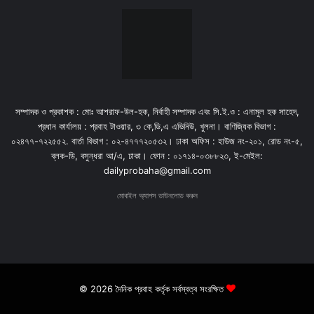
সম্পাদক ও প্রকাশক : মোঃ আশরাফ-উল-হক, নির্বাহী সম্পাদক এবং সি.ই.ও : এনামুল হক সাহেদ,
প্রধান কার্যালয় : প্রবাহ টাওয়ার, ৩ কে,ডি,এ এভিনিউ, খুলনা। বাণিজ্যিক বিভাগ :
০২৪৭৭-৭২২৫৫২. বার্তা বিভাগ : ০২-৪৭৭৭২০৫৩২। ঢাকা অফিস : হাউজ নং-২০১, রোড নং-৫,
ব্লক-ডি, বসুন্ধরা আ/এ, ঢাকা। ফোন : ০১৭১৪-০৩৮৮২৩, ই-মেইল:
dailyprobaha@gmail.com
মোবাইল অ্যাপস ডাউনলোড করুন
© 2026 দৈনিক প্রবাহ কর্তৃক সর্বস্বত্ব সংরক্ষিত