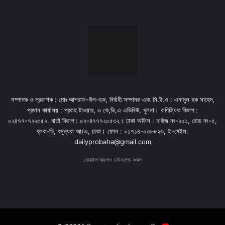
সম্পাদক ও প্রকাশক : মোঃ আশরাফ-উল-হক, নির্বাহী সম্পাদক এবং সি.ই.ও : এনামুল হক সাহেদ,
প্রধান কার্যালয় : প্রবাহ টাওয়ার, ৩ কে,ডি,এ এভিনিউ, খুলনা। বাণিজ্যিক বিভাগ :
০২৪৭৭-৭২২৫৫২. বার্তা বিভাগ : ০২-৪৭৭৭২০৫৩২। ঢাকা অফিস : হাউজ নং-২০১, রোড নং-৫,
ব্লক-ডি, বসুন্ধরা আ/এ, ঢাকা। ফোন : ০১৭১৪-০৩৮৮২৩, ই-মেইল:
dailyprobaha@gmail.com
মোবাইল অ্যাপস ডাউনলোড করুন