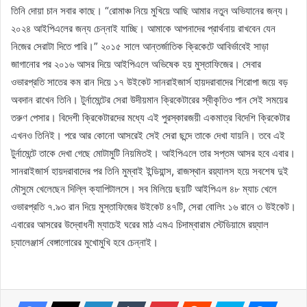
তিনি দোয়া চান সবার কাছে। “রোমাঞ্চ নিয়ে মুখিয়ে আছি আমার নতুন অভিযানের জন্য।
২০২৪ আইপিএলের জন্য চেন্নাই যাচ্ছি। আমাকে আপনাদের প্রার্থনায় রাখবেন যেন
নিজের সেরাটা দিতে পারি।” ২০১৫ সালে আন্তর্জাতিক ক্রিকেটে আবির্ভাবেই সাড়া
জাগানোর পর ২০১৬ আসর দিয়ে আইপিএলে অভিষেক হয় মুস্তাফিজের। সেবার
ওভারপ্রতি সাতের কম রান দিয়ে ১৭ উইকেট সানরাইজার্স হায়দরাবাদের শিরোপা জয়ে বড়
অবদান রাখেন তিনি। টুর্নামেন্টের সেরা উদীয়মান ক্রিকেটারের স্বীকৃতিও পান সেই সময়ের
তরুণ পেসার। বিদেশী ক্রিকেটারদের মধ্যে এই পুরস্কারজয়ী একমাত্র বিদেশি ক্রিকেটার
এখনও তিনিই। পরে আর কোনো আসরেই সেই সেরা ছন্দে তাকে দেখা যায়নি। তবে এই
টুর্নামেন্টে তাকে দেখা গেছে মোটামুটি নিয়মিতই। আইপিএলে তার সপ্তম আসর হবে এবার।
সানরাইজার্স হায়দরাবাদের পর তিনি মুম্বাই ইন্ডিয়ান্স, রাজস্থান রয়্যালস হয়ে সবশেষ দুই
মৌসুমে খেলেছেন দিল্লি ক্যাপিটালসে। সব মিলিয়ে ছয়টি আইপিএল ৪৮ ম্যাচ খেলে
ওভারপ্রতি ৭.৯৩ রান দিয়ে মুস্তাফিজের উইকেট ৪৭টি, সেরা বোলিং ১৬ রানে ৩ উইকেট।
এবারের আসরের উদ্বোধনী ম্যাচেই ঘরের মাঠ এমএ চিদাম্বারাম স্টেডিয়ামে রয়্যাল
চ্যালেঞ্জার্স বেঙ্গালোরের মুখোমুখি হবে চেন্নাই।