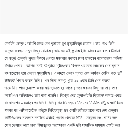
স্পোর্টস ডেস্ক : আইপিএলের বেশ পুরোনো মুখ মুস্তাফিজুর রহমান। তার পরও তিনি
অনুভব করছেন নতুন কিছুর রোমাঞ্চ। ভারতের এই ফ্র্যাঞ্চাইজি আসরে এবার তার ঠিকানা
যে নতুন! চেন্নাই সুপার কিংসে খেলতে মঙ্গলবার সকালে ঢাকা ছাড়লেন বাংলাদেশের অভিজ্ঞ
বাঁহাতি পেসার। আগের দিনই চট্টগ্রামে শ্রীলঙ্কার বিপক্ষে ওয়ানডে সিরিজের শেষ ম্যাচে
বাংলাদেশের হয়ে খেলেন মুস্তাফিজ। একাদশে ফেরার ম্যাচে বেশ কার্যকর বোলিং করে দুটি
উইকেট শিকার করেন তিনি। শেষ দিকে অবশ্য পুরো ১০ ওভার তিনি শেষ করতে
পারেননি। পায়ে ক্র্যাম্প করায় মাঠ ছাড়তে হয় তাকে। তবে গুরুতর কিছু নয় তা। তার
আইপিএল অভিযানেও তাই বাধা পড়েনি। বিশ্বের সেরা ফ্র্যাঞ্চাইজি ক্রিকেট আসরে এবার
বাংলাদেশের একমাত্র প্রতিনিধি তিনি। গত ডিসেম্বরে নিলামের নিয়মিত রাউন্ডে অবিক্রিত
থাকার পর ‘এক্সিলারেটেড’ রাউন্ডে ভিত্তিমূল্য দুই কোটি রুপিতে তাকে দলে নেয় চেন্নাই।
আইপিএলের সফলতম দলটিতে এবারই প্রথম খেলবেন তিনি। মাহেন্দ্র সিং ধোনির দলে
যোগ দেওয়ার আগে ঢাকা বিমানবন্দরে অপেক্ষারত একটি ছবি সামাজিক মাধ্যমে পোস্ট করে