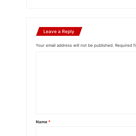
Leave a Reply
Your email address will not be published.
Required f
C
o
m
m
e
n
t
*
Name
*