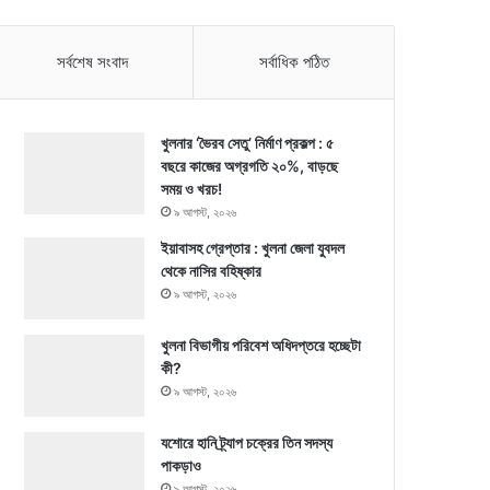
সর্বশেষ সংবাদ
সর্বাধিক পঠিত
খুলনার ‘ভৈরব সেতু’ নির্মাণ প্রকল্প : ৫
বছরে কাজের অগ্রগতি ২০%, বাড়ছে
সময় ও খরচ!
৯ আগস্ট, ২০২৬
ইয়াবাসহ গ্রেপ্তার : খুলনা জেলা যুবদল
থেকে নাসির বহিষ্কার
৯ আগস্ট, ২০২৬
খুলনা বিভাগীয় পরিবেশ অধিদপ্তরে হচ্ছেটা
কী?
৯ আগস্ট, ২০২৬
যশোরে হানি ট্র্যাপ চক্রের তিন সদস্য
পাকড়াও
৯ আগস্ট, ২০২৬