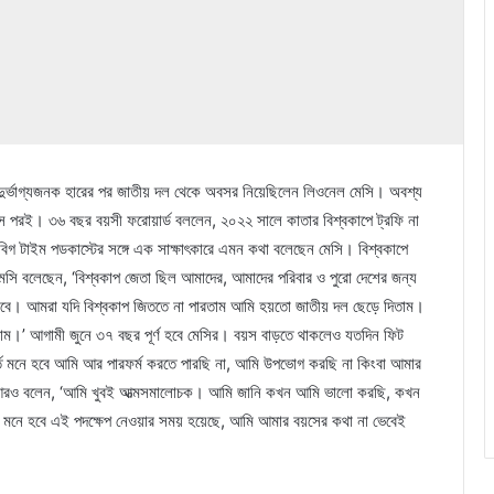
 দুর্ভাগ্যজনক হারের পর জাতীয় দল থেকে অবসর নিয়েছিলেন লিওনেল মেসি। অবশ্য
 মাস পরই। ৩৬ বছর বয়সী ফরোয়ার্ড বললেন, ২০২২ সালে কাতার বিশ্বকাপে ট্রফি না
 বিগ টাইম পডকাস্টের সঙ্গে এক সাক্ষাৎকারে এমন কথা বলেছেন মেসি। বিশ্বকাপে
ি বলেছেন, ‘বিশ্বকাপ জেতা ছিল আমাদের, আমাদের পরিবার ও পুরো দেশের জন্য
থাকবে। আমরা যদি বিশ্বকাপ জিততে না পারতাম আমি হয়তো জাতীয় দল ছেড়ে দিতাম।
াম।’ আগামী জুনে ৩৭ বছর পূর্ণ হবে মেসির। বয়স বাড়তে থাকলেও যতদিন ফিট
র্তে মনে হবে আমি আর পারফর্ম করতে পারছি না, আমি উপভোগ করছি না কিংবা আমার
ি আরও বলেন, ‘আমি খুবই আত্মসমালোচক। আমি জানি কখন আমি ভালো করছি, কখন
মনে হবে এই পদক্ষেপ নেওয়ার সময় হয়েছে, আমি আমার বয়সের কথা না ভেবেই