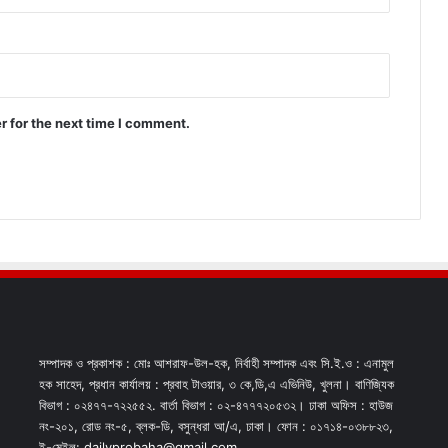
r for the next time I comment.
সম্পাদক ও প্রকাশক : মোঃ আশরাফ-উল-হক, নির্বাহী সম্পাদক এবং সি.ই.ও : এনামুল
হক সাহেদ, প্রধান কার্যালয় : প্রবাহ টাওয়ার, ৩ কে,ডি,এ এভিনিউ, খুলনা। বাণিজ্যিক
বিভাগ : ০২৪৭৭-৭২২৫৫২. বার্তা বিভাগ : ০২-৪৭৭৭২০৫৩২। ঢাকা অফিস : হাউজ
নং-২০১, রোড নং-৫, ব্লক-ডি, বসুন্ধরা আ/এ, ঢাকা। ফোন : ০১৭১৪-০৩৮৮২৩,
ই-মেইল: dailyprobaha@gmail.com