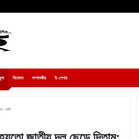
ুলা
বিনোদন
সম্পাদকীয়
ই-পেপার
াম: মেসি
 হয়তো জাতীয় দল ছেড়ে দিতাম: