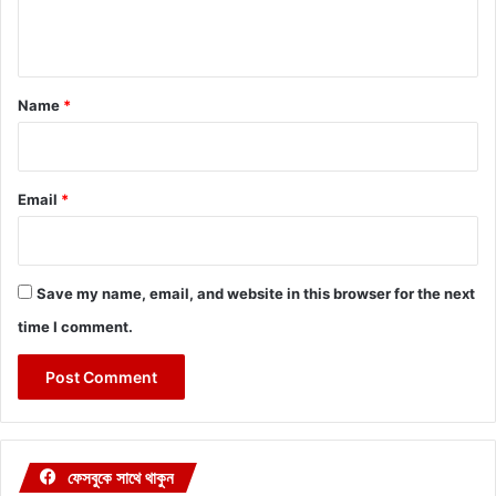
n
t
*
Name
*
Email
*
Save my name, email, and website in this browser for the next
time I comment.
ফেসবুকে সাথে থাকুন