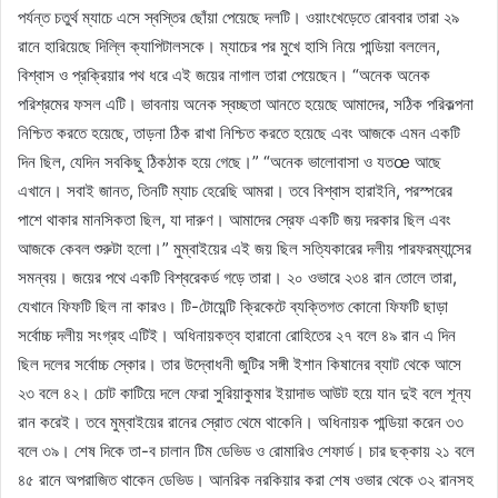
পর্যন্ত চতুর্থ ম্যাচে এসে স্বস্তির ছোঁয়া পেয়েছে দলটি। ওয়াংখেড়েতে রোববার তারা ২৯
রানে হারিয়েছে দিল্লি ক্যাপিটালসকে। ম্যাচের পর মুখে হাসি নিয়ে পান্ডিয়া বললেন,
বিশ্বাস ও প্রক্রিয়ার পথ ধরে এই জয়ের নাগাল তারা পেয়েছেন। “অনেক অনেক
পরিশ্রমের ফসল এটি। ভাবনায় অনেক স্বচ্ছতা আনতে হয়েছে আমাদের, সঠিক পরিকল্পনা
নিশ্চিত করতে হয়েছে, তাড়না ঠিক রাখা নিশ্চিত করতে হয়েছে এবং আজকে এমন একটি
দিন ছিল, যেদিন সবকিছু ঠিকঠাক হয়ে গেছে।” “অনেক ভালোবাসা ও যতœ আছে
এখানে। সবাই জানত, তিনটি ম্যাচ হেরেছি আমরা। তবে বিশ্বাস হারাইনি, পরস্পরের
পাশে থাকার মানসিকতা ছিল, যা দারুণ। আমাদের স্রেফ একটি জয় দরকার ছিল এবং
আজকে কেবল শুরুটা হলো।” মুম্বাইয়ের এই জয় ছিল সত্যিকারের দলীয় পারফরম্যান্সের
সমন্বয়। জয়ের পথে একটি বিশ্বরেকর্ড গড়ে তারা। ২০ ওভারে ২৩৪ রান তোলে তারা,
যেখানে ফিফটি ছিল না কারও। টি-টোয়েন্টি ক্রিকেটে ব্যক্তিগত কোনো ফিফটি ছাড়া
সর্বোচ্চ দলীয় সংগ্রহ এটিই। অধিনায়কত্ব হারানো রোহিতের ২৭ বলে ৪৯ রান এ দিন
ছিল দলের সর্বোচ্চ স্কোর। তার উদ্বোধনী জুটির সঙ্গী ইশান কিষানের ব্যাট থেকে আসে
২৩ বলে ৪২। চোট কাটিয়ে দলে ফেরা সুরিয়াকুমার ইয়াদাভ আউট হয়ে যান দুই বলে শূন্য
রান করেই। তবে মুম্বাইয়ের রানের স্রোত থেমে থাকেনি। অধিনায়ক পান্ডিয়া করেন ৩৩
বলে ৩৯। শেষ দিকে তা-ব চালান টিম ডেভিড ও রোমারিও শেফার্ড। চার ছক্কায় ২১ বলে
৪৫ রানে অপরাজিত থাকেন ডেভিড। আনরিক নরকিয়ার করা শেষ ওভার থেকে ৩২ রানসহ