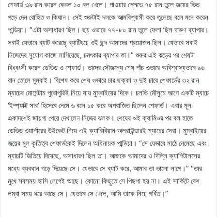
শেফার্ড ৩৯ রান করেন কেবল ১০ বল খেলে। পাওয়ার প্লেতে ৭৫ রান তুলে জয়ের ভিত
গড়ে দেন রোহিত ও কিষান। সেই শুরুটাই দলকে আত্মবিশ্বাসী করে তুলেছে বলে মনে করেন
পান্ডিয়া। “এটা অসাধারণ ছিল। ছয় ওভারে ৭৭-৮০ রান তুলে ফেলা ছিল দারুণ ব্যাপার।
সবাই যেভাবে ব্যাট করেছেৃ ব্যাটিংয়ে ওই ছন্দ আমাদের প্রয়োজন ছিল। যেভাবে সবাই
নিজেদের সুযোগ কাজে লাগিয়েছে, চমৎকার ব্যাপার তা।” শুরুর এই ঝড়ের পর শেষটা
বিধ্বংসী করেন ডেভিড ও শেফার্ড। তাদের সৌজন্যে শেষ পাঁচ ওভারে অবিশ্বাস্যভাবে ৯৬
রান তোলে মুম্বাই। বিশেষ করে শেষ ওভারে চার ছক্কা ও দুই চারে শেফার্ডের ৩২ রান
ম্যাচের মোমেন্টাম পুরোপুরিই নিয়ে যায় মুম্বাইয়ের দিকে। চলতি মৌসুমে আগে একটি ম্যাচে
‘ইম্প্যাক্ট সাব’ হিসেবে নেমে ৬ বলে ১৫ করে অপরাজিত ছিলেন শেফার্ড। এবার মূল
একাদশেই জায়গা পেয়ে দেখালেন নিজের ঝলক। শেষের ওই ক্যামিওর পর বল হাতে
ডেভিড ওয়ার্নারের উইকেট নিয়ে এই ক্যারিবিয়ান অলরাউন্ডারই ম্যাচের সেরা। মুম্বাইয়ের
জয়ের মূল কৃতিত্ব শেফার্ডকেই দিলেন অধিনায়ক পান্ডিয়া। “সে যেভাবে মাঠে নেমেছে এবং
ম্যাচটি জিতিয়ে দিয়েছে, অসাধারণ ছিল তা। আজকে আমাদের ও দিল্লি ক্যাপিটালসের
মধ্যে ব্যবধান গড়ে দিয়েছে সে। যেভাবে সে ব্যাট করে, আমার তা ভালো লাগে।” “তার
মুখে সবসময় হাসি লেগেই আছে। কোনো কিছুতে সে পিছপা হয় না। এই সার্কিটে বেশ
লম্বা সময় ধরে আছে সে। যেভাবে সে খেলে, আমি তাকে নিয়ে গর্বিত।”