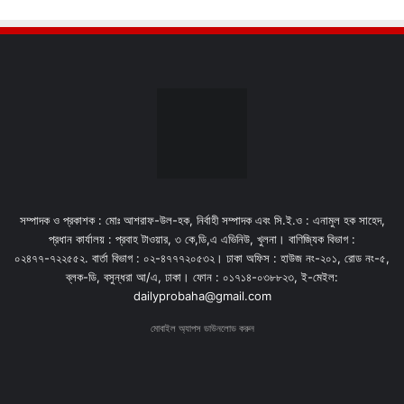
সম্পাদক ও প্রকাশক : মোঃ আশরাফ-উল-হক, নির্বাহী সম্পাদক এবং সি.ই.ও : এনামুল হক সাহেদ,
প্রধান কার্যালয় : প্রবাহ টাওয়ার, ৩ কে,ডি,এ এভিনিউ, খুলনা। বাণিজ্যিক বিভাগ :
০২৪৭৭-৭২২৫৫২. বার্তা বিভাগ : ০২-৪৭৭৭২০৫৩২। ঢাকা অফিস : হাউজ নং-২০১, রোড নং-৫,
ব্লক-ডি, বসুন্ধরা আ/এ, ঢাকা। ফোন : ০১৭১৪-০৩৮৮২৩, ই-মেইল:
dailyprobaha@gmail.com
মোবাইল অ্যাপস ডাউনলোড করুন