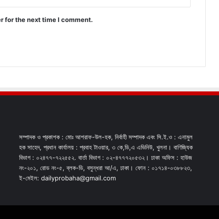
r for the next time I comment.
সম্পাদক ও প্রকাশক : মোঃ আশরাফ-উল-হক, নির্বাহী সম্পাদক এবং সি.ই.ও : এনামুল
হক সাহেদ, প্রধান কার্যালয় : প্রবাহ টাওয়ার, ৩ কে,ডি,এ এভিনিউ, খুলনা। বাণিজ্যিক
বিভাগ : ০২৪৭৭-৭২২৫৫২. বার্তা বিভাগ : ০২-৪৭৭৭২০৫৩২। ঢাকা অফিস : হাউজ
নং-২০১, রোড নং-৫, ব্লক-ডি, বসুন্ধরা আ/এ, ঢাকা। ফোন : ০১৭১৪-০৩৮৮২৩,
ই-মেইল: dailyprobaha@gmail.com