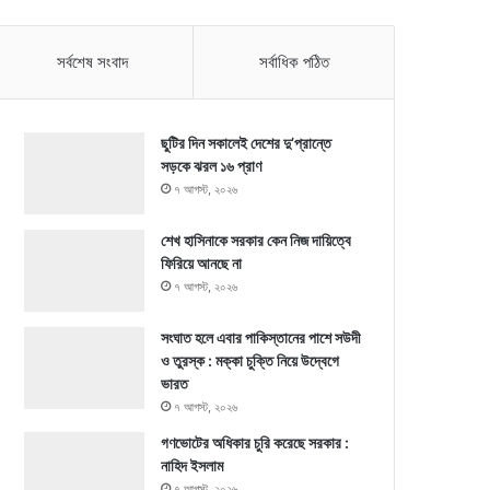
সর্বশেষ সংবাদ
সর্বাধিক পঠিত
ছুটির দিন সকালেই দেশের দু’প্রান্তে
সড়কে ঝরল ১৬ প্রাণ
৭ আগস্ট, ২০২৬
শেখ হাসিনাকে সরকার কেন নিজ দায়িত্বে
ফিরিয়ে আনছে না
৭ আগস্ট, ২০২৬
সংঘাত হলে এবার পাকিস্তানের পাশে সউদী
ও তুরস্ক : মক্কা চুক্তি নিয়ে উদ্বেগে
ভারত
৭ আগস্ট, ২০২৬
গণভোটের অধিকার চুরি করেছে সরকার :
নাহিদ ইসলাম
৭ আগস্ট, ২০২৬