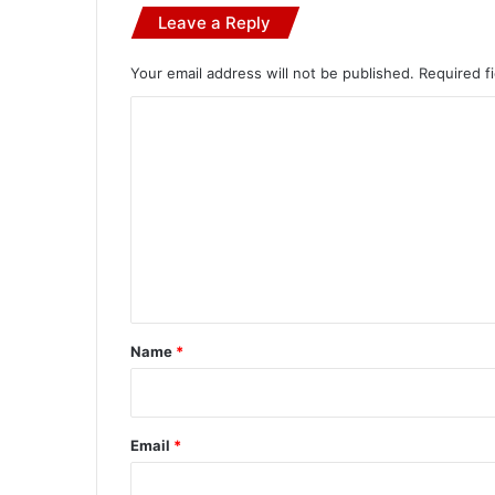
Leave a Reply
Your email address will not be published.
Required f
C
o
m
m
e
n
t
*
Name
*
Email
*