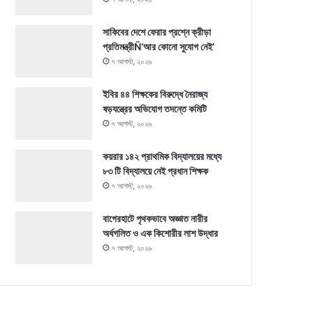
সাকিবের দেশে ফেরার প্রশ্নে ক্রীড়া
প্রতিমন্ত্রীÑ‘আর কোনো সুযোগ নেই’
৭ আগস্ট, ২০২৬
ইবির ৪৪ শিক্ষকের বিরুদ্ধে নৈরাজ্য
ষড়যন্ত্রের অভিযোগ তদন্তে কমিটি
৭ আগস্ট, ২০২৬
কয়রার ১৪২ প্রাথমিক বিদ্যালয়ের মধ্যে
৮৩ টি বিদ্যালয়ে নেই প্রধান শিক্ষক
৭ আগস্ট, ২০২৬
বাগেরহাটে পৃথকভাবে অজ্ঞাত নারীর
অর্ধগলিত ও এক কিশোরীর লাশ উদ্ধার
৭ আগস্ট, ২০২৬