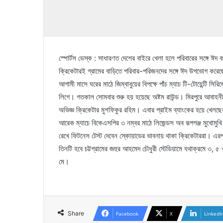
স্পোর্টস ডেস্ক : সাধারণত দেশের বাইরে খেলা হলে পরিবারের সঙ্গে ঈদ
ক্রিকেটারই গ্রামের বাড়িতে পরিবার-পরিজনদের সঙ্গে ঈদ উপভোগ করে
আগামী মাসে ঘরের মাঠে জিম্বাবুয়ের বিপক্ষে পাঁচ ম্যাচ টি-টোয়েন্টি 
লিগে। গতকাল সোমবার শুরু হয় হয়েছে অষ্টম রাউন্ড। মিরপুরে আবাহনীর
অভিজ্ঞ ক্রিকেটার মুশফিকুর রহিম। এবার প্রাইম ব্যাংকের হয়ে খেলছেন 
আরেক ম্যাচে বিকেএসপির ৩ নম্বর মাঠে লিজেন্ডস অব রূপগঞ্জ মুখোমুখি গ
রেখে ফিটনেস টেস্ট দেবেন স্কোয়াডের ভাবনায় থাকা ক্রিকেটাররা। এরপ
তিনটি হবে চট্টগ্রামের জহুর আহমেদ চৌধুরী স্টেডিয়ামে যথাক্রমে ৩, 
মে।
Share
Facebook
X
LinkedI