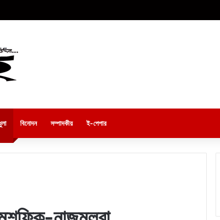
ুলা
বিনোদন
সম্পাদকীয়
ই-পেপার
 মুশফিক-নাজমুলরা