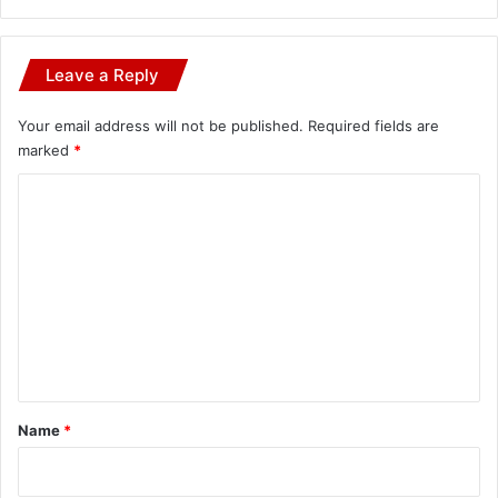
Leave a Reply
Your email address will not be published.
Required fields are
marked
*
C
o
m
m
e
n
t
*
Name
*