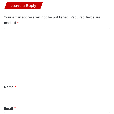
Leave a Reply
Your email address will not be published.
Required fields are
marked
*
C
o
m
m
e
n
t
*
Name
*
Email
*