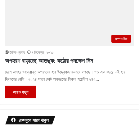
সম্পাদকীয়
দৈনিক প্রবাহ
৭ ডিসেম্বর, ২০২৫
অপহরণ বাড়াচ্ছে আতঙ্ক: কঠোর পদক্ষেপ নিন
দেশে অপহরণসংক্রান্ত অপরাধের হার উদ্বেগজনকভাবে বাড়ছে। গত এক বছরে এই হার
দ্বিগুণের বেশি। ২০২৪ সালে মোট অপহরণের শিকার হয়েছিল ৬৪২…
আরও পড়ুন
ফেসবুকে সাথে থাকুন