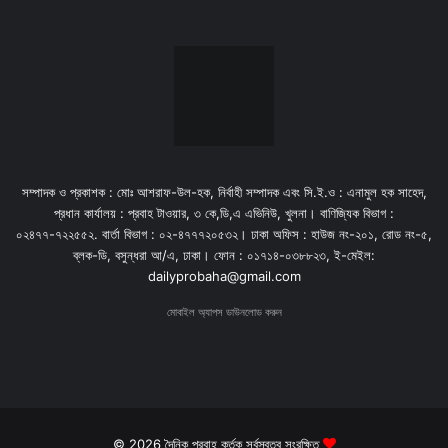
সম্পাদক ও প্রকাশক : মোঃ আশরাফ-উল-হক, নির্বাহী সম্পাদক এবং সি.ই.ও : এনামুল হক সাহেদ,
প্রধান কার্যালয় : প্রবাহ টাওয়ার, ৩ কে,ডি,এ এভিনিউ, খুলনা। বাণিজ্যিক বিভাগ :
০২৪৭৭-৭২২৫৫২. বার্তা বিভাগ : ০২-৪৭৭৭২০৫৩২। ঢাকা অফিস : হাউজ নং-২০১, রোড নং-৫,
ব্লক-ডি, বসুন্ধরা আ/এ, ঢাকা। ফোন : ০১৭১৪-০৩৮৮২৩, ই-মেইল:
dailyprobaha@gmail.com
মোবাইল অ্যাপস ডাউনলোড করুন
© 2026 দৈনিক প্রবাহ কর্তৃক সর্বস্বত্ব সংরক্ষিত