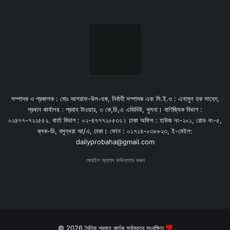
সম্পাদক ও প্রকাশক : মোঃ আশরাফ-উল-হক, নির্বাহী সম্পাদক এবং সি.ই.ও : এনামুল হক সাহেদ,
প্রধান কার্যালয় : প্রবাহ টাওয়ার, ৩ কে,ডি,এ এভিনিউ, খুলনা। বাণিজ্যিক বিভাগ :
০২৪৭৭-৭২২৫৫২. বার্তা বিভাগ : ০২-৪৭৭৭২০৫৩২। ঢাকা অফিস : হাউজ নং-২০১, রোড নং-৫,
ব্লক-ডি, বসুন্ধরা আ/এ, ঢাকা। ফোন : ০১৭১৪-০৩৮৮২৩, ই-মেইল:
dailyprobaha@gmail.com
মোবাইল অ্যাপস ডাউনলোড করুন
© 2026 দৈনিক প্রবাহ কর্তৃক সর্বস্বত্ব সংরক্ষিত