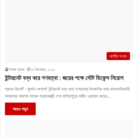
জাতীয় সংবাদ
দৈনিক প্রবাহ
১৮ ডিসেম্বর, ২০২৫
ইন্টারনেট বন্ধ করে গণহত্যা : জয়ের পক্ষে স্টেট ডিফেন্স নিয়োগ
প্রবাহ রিপোর্ট : জুলাই-আগস্টে ইন্টারনেট বন্ধ করে গণহত্যায় উসকানির দায়ে মানবতাবিরোধী
অপরাধের মামলায় সাবেক প্রধানমন্ত্রী শেখ হাসিনাপুত্র সজীব ওয়াজেদ জয়ের…
আরও পড়ুন