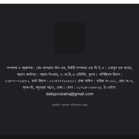
সম্পাদক ও প্রকাশক : মোঃ আশরাফ-উল-হক, নির্বাহী সম্পাদক এবং সি.ই.ও : এনামুল হক সাহেদ,
প্রধান কার্যালয় : প্রবাহ টাওয়ার, ৩ কে,ডি,এ এভিনিউ, খুলনা। বাণিজ্যিক বিভাগ :
০২৪৭৭-৭২২৫৫২. বার্তা বিভাগ : ০২-৪৭৭৭২০৫৩২। ঢাকা অফিস : হাউজ নং-২০১, রোড নং-৫,
ব্লক-ডি, বসুন্ধরা আ/এ, ঢাকা। ফোন : ০১৭১৪-০৩৮৮২৩, ই-মেইল:
dailyprobaha@gmail.com
মোবাইল অ্যাপস ডাউনলোড করুন