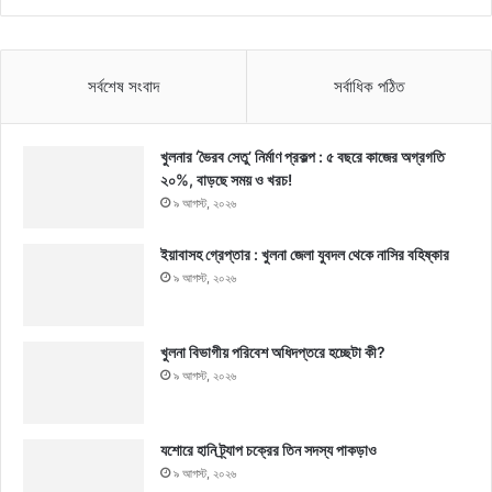
সর্বশেষ সংবাদ
সর্বাধিক পঠিত
খুলনার ‘ভৈরব সেতু’ নির্মাণ প্রকল্প : ৫ বছরে কাজের অগ্রগতি
২০%, বাড়ছে সময় ও খরচ!
৯ আগস্ট, ২০২৬
ইয়াবাসহ গ্রেপ্তার : খুলনা জেলা যুবদল থেকে নাসির বহিষ্কার
৯ আগস্ট, ২০২৬
খুলনা বিভাগীয় পরিবেশ অধিদপ্তরে হচ্ছেটা কী?
৯ আগস্ট, ২০২৬
যশোরে হানি ট্র্যাপ চক্রের তিন সদস্য পাকড়াও
৯ আগস্ট, ২০২৬