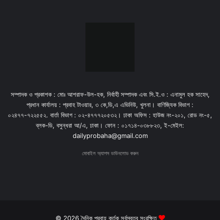
সম্পাদক ও প্রকাশক : মোঃ আশরাফ-উল-হক, নির্বাহী সম্পাদক এবং সি.ই.ও : এনামুল হক সাহেদ,
প্রধান কার্যালয় : প্রবাহ টাওয়ার, ৩ কে,ডি,এ এভিনিউ, খুলনা। বাণিজ্যিক বিভাগ :
০২৪৭৭-৭২২৫৫২. বার্তা বিভাগ : ০২-৪৭৭৭২০৫৩২। ঢাকা অফিস : হাউজ নং-২০১, রোড নং-৫,
ব্লক-ডি, বসুন্ধরা আ/এ, ঢাকা। ফোন : ০১৭১৪-০৩৮৮২৩, ই-মেইল:
dailyprobaha@gmail.com
মোবাইল অ্যাপস ডাউনলোড করুন
© 2026 দৈনিক প্রবাহ কর্তৃক সর্বস্বত্ব সংরক্ষিত