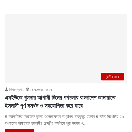
স্থানীয় সংবাদ
দৈনিক প্রবাহ
২৪ নভেম্বর, ২০২৫
এমইউজে খুলনার আগামী দিনের পথচলায় বাংলাদেশ জামায়াতে
ইসলামী পূর্ণ সমর্থন ও সহযোগিতা করে যাবে
# নবনির্বাচিত কমিটিকে ফুলের শুভেচ্ছাকালে অধ্যাপক মাহফুজুর রহমান # স্টাফ রিপোর্টার ঃ
বাংলাদেশ জামায়াতে ইসলামীর কেন্দ্রীয় মজলিসে শূরা সদস্য ও…