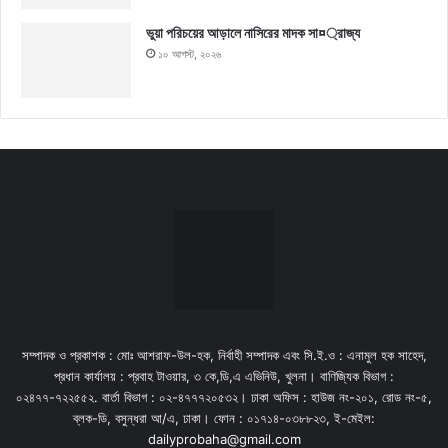
ভুয়া পরিচয়ের আড়ালে নাসিরের মাদক সা¤্রাজ্য
১০ আগস্ট, ২০২৬
সম্পাদক ও প্রকাশক : মোঃ আশরাফ-উল-হক, নির্বাহী সম্পাদক এবং সি.ই.ও : এনামুল হক সাহেদ,
প্রধান কার্যালয় : প্রবাহ টাওয়ার, ৩ কে,ডি,এ এভিনিউ, খুলনা। বাণিজ্যিক বিভাগ :
০২৪৭৭-৭২২৫৫২. বার্তা বিভাগ : ০২-৪৭৭৭২০৫৩২। ঢাকা অফিস : হাউজ নং-২০১, রোড নং-৫,
ব্লক-ডি, বসুন্ধরা আ/এ, ঢাকা। ফোন : ০১৭১৪-০৩৮৮২৩, ই-মেইল:
dailyprobaha@gmail.com