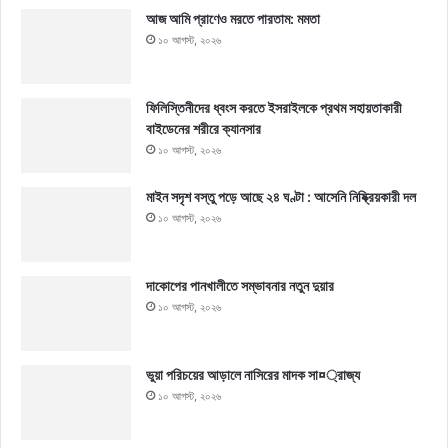
আজ আমি প্রাণেও মরতে পারতাম: মমতা
১০ আগস্ট, ২০২৬
ফিলিস্তিনীদের ধ্বংস করতে ইসরাইলকে প্রথম সহায়তাকারী
বাইডেনের শরীরে ক্যানসার
১০ আগস্ট, ২০২৬
মাইন সদৃশ বস্তু পড়ে আছে ২৪ ঘণ্টা : আসেনি নিষ্ক্রিয়কারী দল
১০ আগস্ট, ২০২৬
দাকোপের পানখালীতে সম্ভাবনার নতুন দুয়ার
১০ আগস্ট, ২০২৬
ভুয়া পরিচয়ের আড়ালে নাসিরের মাদক সা¤্রাজ্য
১০ আগস্ট, ২০২৬