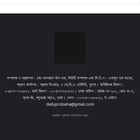
সম্পাদক ও প্রকাশক : মোঃ আশরাফ-উল-হক, নির্বাহী সম্পাদক এবং সি.ই.ও : এনামুল হক সাহেদ,
প্রধান কার্যালয় : প্রবাহ টাওয়ার, ৩ কে,ডি,এ এভিনিউ, খুলনা। বাণিজ্যিক বিভাগ :
০২৪৭৭-৭২২৫৫২. বার্তা বিভাগ : ০২-৪৭৭৭২০৫৩২। ঢাকা অফিস : হাউজ নং-২০১, রোড নং-৫,
ব্লক-ডি, বসুন্ধরা আ/এ, ঢাকা। ফোন : ০১৭১৪-০৩৮৮২৩, ই-মেইল:
dailyprobaha@gmail.com
মোবাইল অ্যাপস ডাউনলোড করুন