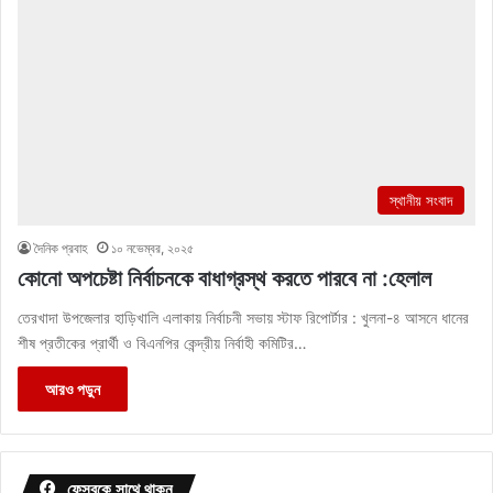
স্থানীয় সংবাদ
দৈনিক প্রবাহ
১০ নভেম্বর, ২০২৫
কোনো অপচেষ্টা নির্বাচনকে বাধাগ্রস্থ করতে পারবে না :হেলাল
তেরখাদা উপজেলার হাড়িখালি এলাকায় নির্বাচনী সভায় স্টাফ রিপোর্টার : খুলনা-৪ আসনে ধানের
শীষ প্রতীকের প্রার্থী ও বিএনপির কেন্দ্রীয় নির্বাহী কমিটির…
আরও পড়ুন
ফেসবুকে সাথে থাকুন