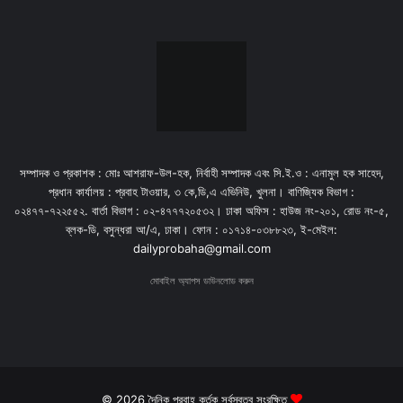
সম্পাদক ও প্রকাশক : মোঃ আশরাফ-উল-হক, নির্বাহী সম্পাদক এবং সি.ই.ও : এনামুল হক সাহেদ,
প্রধান কার্যালয় : প্রবাহ টাওয়ার, ৩ কে,ডি,এ এভিনিউ, খুলনা। বাণিজ্যিক বিভাগ :
০২৪৭৭-৭২২৫৫২. বার্তা বিভাগ : ০২-৪৭৭৭২০৫৩২। ঢাকা অফিস : হাউজ নং-২০১, রোড নং-৫,
ব্লক-ডি, বসুন্ধরা আ/এ, ঢাকা। ফোন : ০১৭১৪-০৩৮৮২৩, ই-মেইল:
dailyprobaha@gmail.com
মোবাইল অ্যাপস ডাউনলোড করুন
© 2026 দৈনিক প্রবাহ কর্তৃক সর্বস্বত্ব সংরক্ষিত