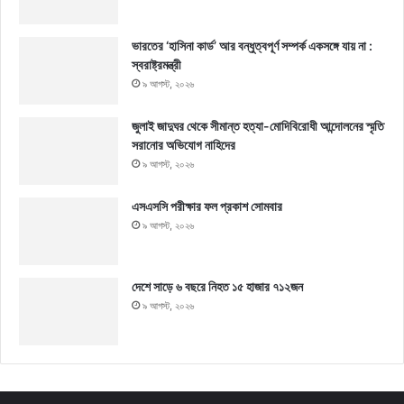
ভারতের ‘হাসিনা কার্ড’ আর বন্ধুত্বপূর্ণ সম্পর্ক একসঙ্গে যায় না :
স্বরাষ্ট্রমন্ত্রী
৯ আগস্ট, ২০২৬
জুলাই জাদুঘর থেকে সীমান্ত হত্যা-মোদিবিরোধী আন্দোলনের স্মৃতি
সরানোর অভিযোগ নাহিদের
৯ আগস্ট, ২০২৬
এসএসসি পরীক্ষার ফল প্রকাশ সোমবার
৯ আগস্ট, ২০২৬
দেশে সাড়ে ৬ বছরে নিহত ১৫ হাজার ৭১২জন
৯ আগস্ট, ২০২৬