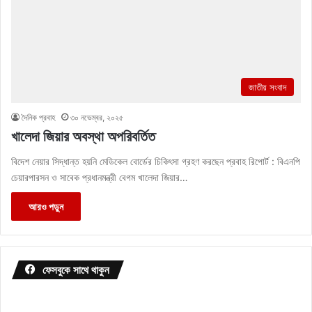
জাতীয় সংবাদ
দৈনিক প্রবাহ
৩০ নভেম্বর, ২০২৫
খালেদা জিয়ার অবস্থা অপরিবর্তিত
বিদেশ নেয়ার সিদ্ধান্ত হয়নি মেডিকেল বোর্ডের চিকিৎসা গ্রহণ করছেন প্রবাহ রিপোর্ট : বিএনপি
চেয়ারপারসন ও সাবেক প্রধানমন্ত্রী বেগম খালেদা জিয়ার…
আরও পড়ুন
ফেসবুকে সাথে থাকুন