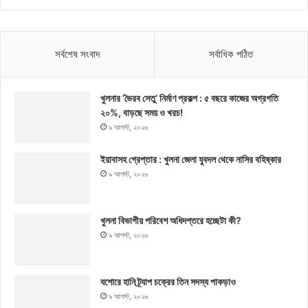
সর্বশেষ সংবাদ
সর্বাধিক পঠিত
খুলনার ‘ভৈরব সেতু’ নির্মাণ প্রকল্প : ৫ বছরে কাজের অগ্রগতি
২০%, বাড়ছে সময় ও খরচ!
৯ আগস্ট, ২০২৬
ইয়াবাসহ গ্রেপ্তার : খুলনা জেলা যুবদল থেকে নাসির বহিষ্কার
৯ আগস্ট, ২০২৬
খুলনা বিভাগীয় পরিবেশ অধিদপ্তরে হচ্ছেটা কী?
৯ আগস্ট, ২০২৬
যশোরে হানি ট্র্যাপ চক্রের তিন সদস্য পাকড়াও
৯ আগস্ট, ২০২৬