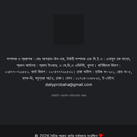
সম্পাদক ও প্রকাশক : মোঃ আশরাফ-উল-হক, নির্বাহী সম্পাদক এবং সি.ই.ও : এনামুল হক সাহেদ,
প্রধান কার্যালয় : প্রবাহ টাওয়ার, ৩ কে,ডি,এ এভিনিউ, খুলনা। বাণিজ্যিক বিভাগ :
০২৪৭৭-৭২২৫৫২. বার্তা বিভাগ : ০২-৪৭৭৭২০৫৩২। ঢাকা অফিস : হাউজ নং-২০১, রোড নং-৫,
ব্লক-ডি, বসুন্ধরা আ/এ, ঢাকা। ফোন : ০১৭১৪-০৩৮৮২৩, ই-মেইল:
dailyprobaha@gmail.com
মোবাইল অ্যাপস ডাউনলোড করুন
© 2026 দৈনিক প্রবাহ কর্তৃক সর্বস্বত্ব সংরক্ষিত