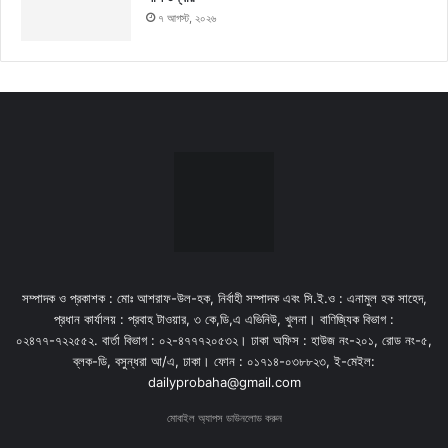
৭ আগস্ট, ২০২৬
সম্পাদক ও প্রকাশক : মোঃ আশরাফ-উল-হক, নির্বাহী সম্পাদক এবং সি.ই.ও : এনামুল হক সাহেদ,
প্রধান কার্যালয় : প্রবাহ টাওয়ার, ৩ কে,ডি,এ এভিনিউ, খুলনা। বাণিজ্যিক বিভাগ :
০২৪৭৭-৭২২৫৫২. বার্তা বিভাগ : ০২-৪৭৭৭২০৫৩২। ঢাকা অফিস : হাউজ নং-২০১, রোড নং-৫,
ব্লক-ডি, বসুন্ধরা আ/এ, ঢাকা। ফোন : ০১৭১৪-০৩৮৮২৩, ই-মেইল:
dailyprobaha@gmail.com
মোবাইল অ্যাপস ডাউনলোড করুন