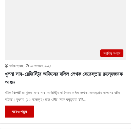
স্থানীয় সংবাদ
দৈনিক প্রবাহ
১৩ নভেম্বর, ২০২৫
খুলনা সাব-রেজিস্ট্রি অফিসের দলিল লেখক সেরেস্তায় রহস্যজনক
আগুন
স্টাফ রিপোর্টারঃ খুলনা সদর সাব-রেজিস্ট্রি অফিসের দলিল লেখক সেরেস্তায় আগুনের ঘটনা
ঘটেছে। বুধবার (১২ নভেম্বর) রাত ৩টার দিকে দুর্বৃত্তরা দুটি…
আরও পড়ুন