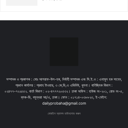
সম্পাদক ও প্রকাশক : মোঃ আশরাফ-উল-হক, নির্বাহী সম্পাদক এবং সি.ই.ও : এনামুল হক সাহেদ,
প্রধান কার্যালয় : প্রবাহ টাওয়ার, ৩ কে,ডি,এ এভিনিউ, খুলনা। বাণিজ্যিক বিভাগ :
০২৪৭৭-৭২২৫৫২. বার্তা বিভাগ : ০২-৪৭৭৭২০৫৩২। ঢাকা অফিস : হাউজ নং-২০১, রোড নং-৫,
ব্লক-ডি, বসুন্ধরা আ/এ, ঢাকা। ফোন : ০১৭১৪-০৩৮৮২৩, ই-মেইল:
dailyprobaha@gmail.com
মোবাইল অ্যাপস ডাউনলোড করুন