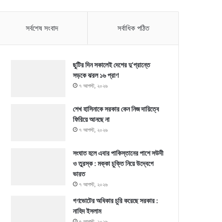
সর্বশেষ সংবাদ
সর্বাধিক পঠিত
ছুটির দিন সকালেই দেশের দু’প্রান্তে
সড়কে ঝরল ১৬ প্রাণ
৭ আগস্ট, ২০২৬
শেখ হাসিনাকে সরকার কেন নিজ দায়িত্বে
ফিরিয়ে আনছে না
৭ আগস্ট, ২০২৬
সংঘাত হলে এবার পাকিস্তানের পাশে সউদী
ও তুরস্ক : মক্কা চুক্তি নিয়ে উদ্বেগে
ভারত
৭ আগস্ট, ২০২৬
গণভোটের অধিকার চুরি করেছে সরকার :
নাহিদ ইসলাম
৭ আগস্ট, ২০২৬