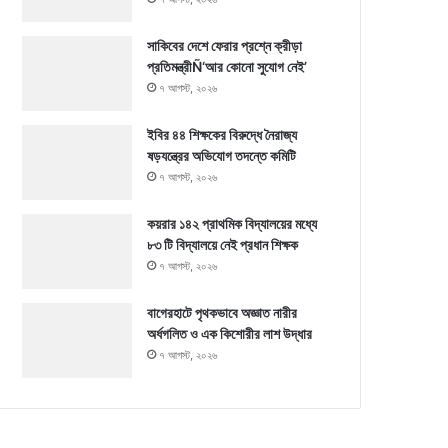
সাকিবের দেশে ফেরার প্রশ্নে ক্রীড়া
প্রতিমন্ত্রীÑ‘আর কোনো সুযোগ নেই’
৭ আগস্ট, ২০২৬
ইবির ৪৪ শিক্ষকের বিরুদ্ধে নৈরাজ্য
ষড়যন্ত্রের অভিযোগ তদন্তে কমিটি
৭ আগস্ট, ২০২৬
কয়রার ১৪২ প্রাথমিক বিদ্যালয়ের মধ্যে
৮৩ টি বিদ্যালয়ে নেই প্রধান শিক্ষক
৭ আগস্ট, ২০২৬
বাগেরহাটে পৃথকভাবে অজ্ঞাত নারীর
অর্ধগলিত ও এক কিশোরীর লাশ উদ্ধার
৭ আগস্ট, ২০২৬