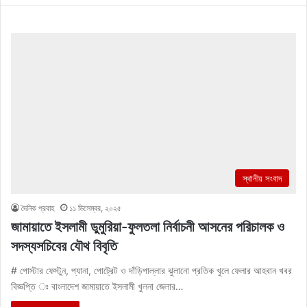
স্থানীয় সংবাদ
দৈনিক প্রবাহ
১১ ডিসেম্বর, ২০২৫
জামায়াতে ইসলামী ডুমুরিয়া-ফুলতলা নির্বাচনী আসনের পরিচালক ও
সদস্যসচিবের যৌথ বিবৃতি
# পোস্টার ফেস্টুন, প্যানা, পোট্রেট ও দাঁড়িপাল্লার ঝুলানো প্রতিক খুলে ফেলার আহবান খবর
বিজ্ঞপ্তি ঃ বাংলাদেশ জামায়াতে ইসলামী খুলনা জেলার…