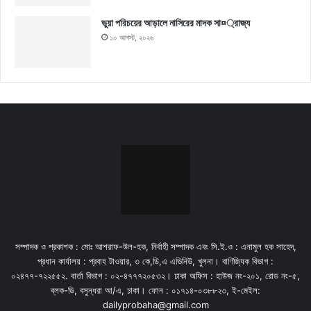
ভুয়া পরিচয়ের আড়ালে নাসিরের মাদক সা¤্রাজ্য
১০ আগস্ট, ২০২৬
সম্পাদক ও প্রকাশক : মোঃ আশরাফ-উল-হক, নির্বাহী সম্পাদক এবং সি.ই.ও : এনামুল হক সাহেদ,
প্রধান কার্যালয় : প্রবাহ টাওয়ার, ৩ কে,ডি,এ এভিনিউ, খুলনা। বাণিজ্যিক বিভাগ :
০২৪৭৭-৭২২৫৫২. বার্তা বিভাগ : ০২-৪৭৭৭২০৫৩২। ঢাকা অফিস : হাউজ নং-২০১, রোড নং-৫,
ব্লক-ডি, বসুন্ধরা আ/এ, ঢাকা। ফোন : ০১৭১৪-০৩৮৮২৩, ই-মেইল:
dailyprobaha@gmail.com