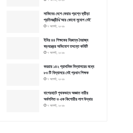
সাকিবের দেশে ফেরার প্রশ্নে ক্রীড়া
প্রতিমন্ত্রীÑ‘আর কোনো সুযোগ নেই’
৭ আগস্ট, ২০২৬
ইবির ৪৪ শিক্ষকের বিরুদ্ধে নৈরাজ্য
ষড়যন্ত্রের অভিযোগ তদন্তে কমিটি
৭ আগস্ট, ২০২৬
কয়রার ১৪২ প্রাথমিক বিদ্যালয়ের মধ্যে
৮৩ টি বিদ্যালয়ে নেই প্রধান শিক্ষক
৭ আগস্ট, ২০২৬
বাগেরহাটে পৃথকভাবে অজ্ঞাত নারীর
অর্ধগলিত ও এক কিশোরীর লাশ উদ্ধার
৭ আগস্ট, ২০২৬