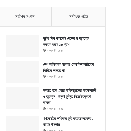
সর্বশেষ সংবাদ
সর্বাধিক পঠিত
ছুটির দিন সকালেই দেশের দু’প্রান্তে
সড়কে ঝরল ১৬ প্রাণ
৭ আগস্ট, ২০২৬
শেখ হাসিনাকে সরকার কেন নিজ দায়িত্বে
ফিরিয়ে আনছে না
৭ আগস্ট, ২০২৬
সংঘাত হলে এবার পাকিস্তানের পাশে সউদী
ও তুরস্ক : মক্কা চুক্তি নিয়ে উদ্বেগে
ভারত
৭ আগস্ট, ২০২৬
গণভোটের অধিকার চুরি করেছে সরকার :
নাহিদ ইসলাম
৭ আগস্ট, ২০২৬