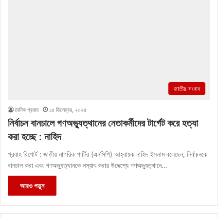
জাতীয় সংবাদ
দৈনিক প্রবাহ
১৫ ডিসেম্বর, ২০২৫
নির্বাচন বানচালে গণঅভ্যুত্থানের নেতাকর্মীদের টার্গেট করে হত্যা
করা হচ্ছে : নাহিদ
প্রবাহ রিপোর্ট : জাতীয় নাগরিক পার্টির (এনসিপি) আহ্বায়ক নাহিদ ইসলাম বলেছেন, নির্বাচনকে
বানচাল করা এবং গণঅভ্যুত্থানকে নস্যাৎ করার উদ্দেশ্যে গণঅভ্যুত্থানে…
আরও পড়ুন