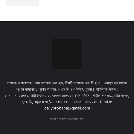
সম্পাদক ও প্রকাশক : মোঃ আশরাফ-উল-হক, নির্বাহী সম্পাদক এবং সি.ই.ও : এনামুল হক সাহেদ,
প্রধান কার্যালয় : প্রবাহ টাওয়ার, ৩ কে,ডি,এ এভিনিউ, খুলনা। বাণিজ্যিক বিভাগ :
০২৪৭৭-৭২২৫৫২. বার্তা বিভাগ : ০২-৪৭৭৭২০৫৩২। ঢাকা অফিস : হাউজ নং-২০১, রোড নং-৫,
ব্লক-ডি, বসুন্ধরা আ/এ, ঢাকা। ফোন : ০১৭১৪-০৩৮৮২৩, ই-মেইল:
dailyprobaha@gmail.com
মোবাইল অ্যাপস ডাউনলোড করুন