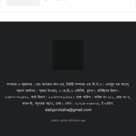
সম্পাদক ও প্রকাশক : মোঃ আশরাফ-উল-হক, নির্বাহী সম্পাদক এবং সি.ই.ও : এনামুল হক সাহেদ,
প্রধান কার্যালয় : প্রবাহ টাওয়ার, ৩ কে,ডি,এ এভিনিউ, খুলনা। বাণিজ্যিক বিভাগ :
০২৪৭৭-৭২২৫৫২. বার্তা বিভাগ : ০২-৪৭৭৭২০৫৩২। ঢাকা অফিস : হাউজ নং-২০১, রোড নং-৫,
ব্লক-ডি, বসুন্ধরা আ/এ, ঢাকা। ফোন : ০১৭১৪-০৩৮৮২৩, ই-মেইল:
dailyprobaha@gmail.com
মোবাইল অ্যাপস ডাউনলোড করুন