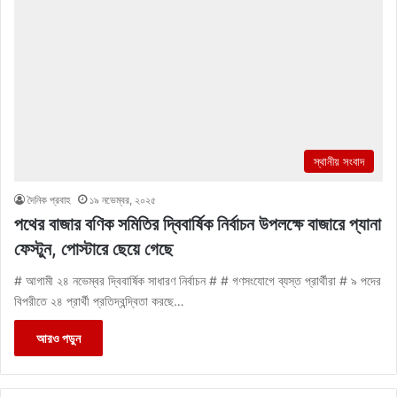
স্থানীয় সংবাদ
দৈনিক প্রবাহ
১৯ নভেম্বর, ২০২৫
পথের বাজার বণিক সমিতির দ্বিবার্ষিক নির্বাচন উপলক্ষে বাজারে প্যানা
ফেস্টুন, পোস্টারে ছেয়ে গেছে
# আগামী ২৪ নভেম্বর দ্বিবার্ষিক সাধারণ নির্বাচন # # গণসংযোগে ব্যস্ত প্রার্থীরা # ৯ পদের
বিপরীতে ২৪ প্রার্থী প্রতিদ্বন্দ্বিতা করছে…
আরও পড়ুন