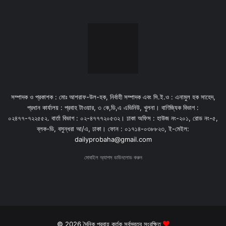
সম্পাদক ও প্রকাশক : মোঃ আশরাফ-উল-হক, নির্বাহী সম্পাদক এবং সি.ই.ও : এনামুল হক সাহেদ,
প্রধান কার্যালয় : প্রবাহ টাওয়ার, ৩ কে,ডি,এ এভিনিউ, খুলনা। বাণিজ্যিক বিভাগ :
০২৪৭৭-৭২২৫৫২. বার্তা বিভাগ : ০২-৪৭৭৭২০৫৩২। ঢাকা অফিস : হাউজ নং-২০১, রোড নং-৫,
ব্লক-ডি, বসুন্ধরা আ/এ, ঢাকা। ফোন : ০১৭১৪-০৩৮৮২৩, ই-মেইল:
dailyprobaha@gmail.com
মোবাইল অ্যাপস ডাউনলোড করুন
© 2026 দৈনিক প্রবাহ কর্তৃক সর্বস্বত্ব সংরক্ষিত