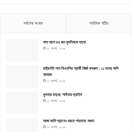
সর্বশেষ সংবাদ
সর্বাধিক পঠিত
সাত মাসে ৪৪ জন মুসলিমকে হত্যা
১০ আগস্ট, ২০২৬
রাষ্ট্রপতি পদে বিএনপির প্রার্থী মির্জা ফখরুল : ১১ দলের অলি
আহমদ
১০ আগস্ট, ২০২৬
খুলনায় বাড়ছে ‘সাইবার ক্রাইম’
১০ আগস্ট, ২০২৬
আজ আমি প্রাণেও মরতে পারতাম: মমতা
১০ আগস্ট, ২০২৬