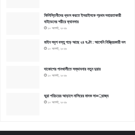
ফিলিস্তিনীদের ধ্বংস করতে ইসরাইলকে প্রথম সহায়তাকারী
বাইডেনের শরীরে ক্যানসার
১০ আগস্ট, ২০২৬
মাইন সদৃশ বস্তু পড়ে আছে ২৪ ঘণ্টা : আসেনি নিষ্ক্রিয়কারী দল
১০ আগস্ট, ২০২৬
দাকোপের পানখালীতে সম্ভাবনার নতুন দুয়ার
১০ আগস্ট, ২০২৬
ভুয়া পরিচয়ের আড়ালে নাসিরের মাদক সা¤্রাজ্য
১০ আগস্ট, ২০২৬