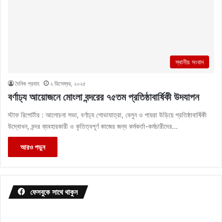
স্থানীয় সংবাদ
দৈনিক প্রবাহ
২ ডিসেম্বর, ২০২৫
বর্ণাঢ্য আয়োজনে মোংলা বন্দরের ৭৫তম প্রতিষ্ঠাবার্ষিকী উদযাপন
স্টাফ রিপোর্টার : আলোচনা সভা, বর্ণাঢ্য শোভাযাত্রা, বেলুন ও পায়রা উড়িয়ে প্রতিষ্ঠাবার্ষিকী
উদ্বোধন, বন্দর ব্যবহারকারী ও কৃতিত্বপূর্ণ কাজের জন্য কর্মকর্তা-কর্মচারীদের…
আরও পড়ুন
ফেসবুকে সাথে থাকুন