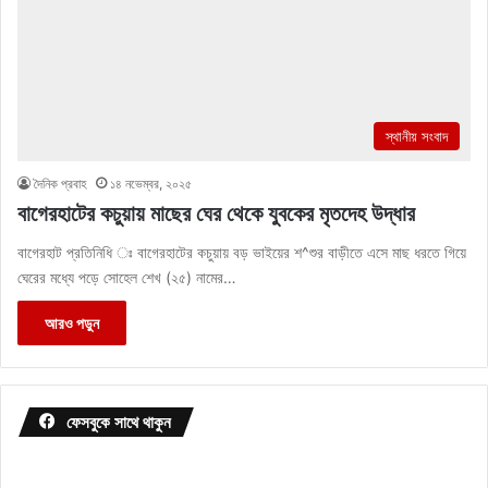
স্থানীয় সংবাদ
দৈনিক প্রবাহ
১৪ নভেম্বর, ২০২৫
বাগেরহাটের কচুয়ায় মাছের ঘের থেকে যুবকের মৃতদেহ উদ্ধার
বাগেরহাট প্রতিনিধি ঃ বাগেরহাটের কচুয়ায় বড় ভাইয়ের শ^শুর বাড়ীতে এসে মাছ ধরতে গিয়ে
ঘেরের মধ্যে পড়ে সোহেল শেখ (২৫) নামের…
আরও পড়ুন
ফেসবুকে সাথে থাকুন