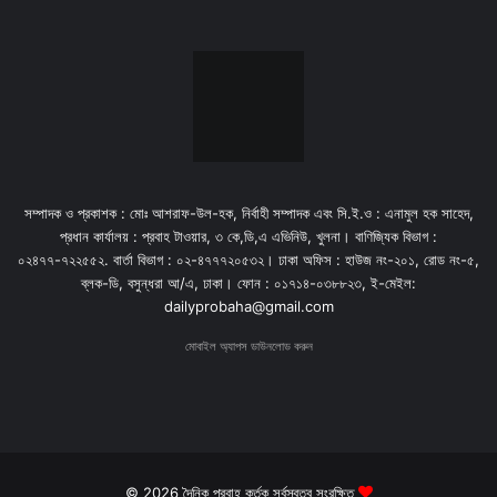
সম্পাদক ও প্রকাশক : মোঃ আশরাফ-উল-হক, নির্বাহী সম্পাদক এবং সি.ই.ও : এনামুল হক সাহেদ,
প্রধান কার্যালয় : প্রবাহ টাওয়ার, ৩ কে,ডি,এ এভিনিউ, খুলনা। বাণিজ্যিক বিভাগ :
০২৪৭৭-৭২২৫৫২. বার্তা বিভাগ : ০২-৪৭৭৭২০৫৩২। ঢাকা অফিস : হাউজ নং-২০১, রোড নং-৫,
ব্লক-ডি, বসুন্ধরা আ/এ, ঢাকা। ফোন : ০১৭১৪-০৩৮৮২৩, ই-মেইল:
dailyprobaha@gmail.com
মোবাইল অ্যাপস ডাউনলোড করুন
© 2026 দৈনিক প্রবাহ কর্তৃক সর্বস্বত্ব সংরক্ষিত