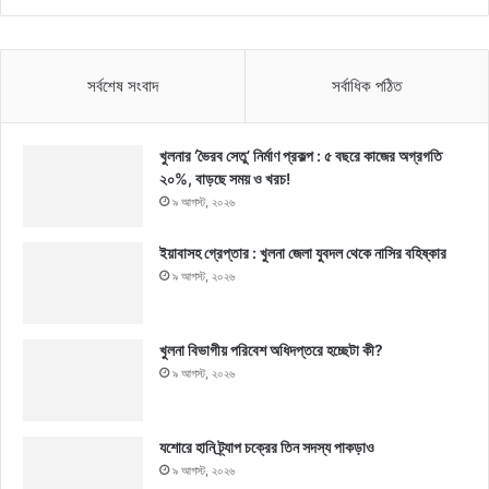
সর্বশেষ সংবাদ
সর্বাধিক পঠিত
খুলনার ‘ভৈরব সেতু’ নির্মাণ প্রকল্প : ৫ বছরে কাজের অগ্রগতি
২০%, বাড়ছে সময় ও খরচ!
৯ আগস্ট, ২০২৬
ইয়াবাসহ গ্রেপ্তার : খুলনা জেলা যুবদল থেকে নাসির বহিষ্কার
৯ আগস্ট, ২০২৬
খুলনা বিভাগীয় পরিবেশ অধিদপ্তরে হচ্ছেটা কী?
৯ আগস্ট, ২০২৬
যশোরে হানি ট্র্যাপ চক্রের তিন সদস্য পাকড়াও
৯ আগস্ট, ২০২৬