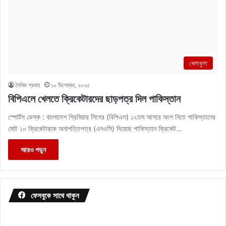
খেলাধুলা
দৈনিক প্রবাহ
১০ ডিসেম্বর, ২০২৫
বিপিএলে খেলতে ক্রিকেটারদের ছাড়পত্র দিল পাকিস্তান
স্পোর্টস ডেস্ক : বাংলাদেশ প্রিমিয়ার লিগের (বিপিএল) ১২তম আসরে অংশ নিতে পাকিস্তানের
মোট ১০ ক্রিকেটারকে অনাপত্তিপত্র (এনওসি) দিয়েছে পাকিস্তান ক্রিকেট…
আরও পড়ুন
ফেসবুকে সাথে থাকুন