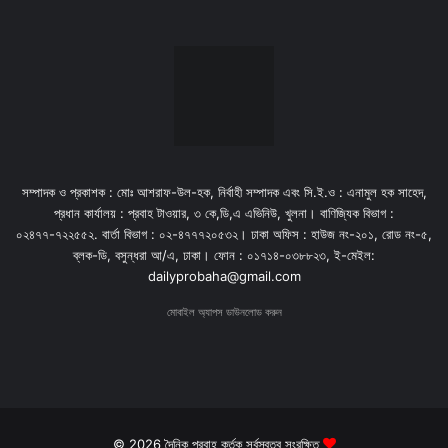
সম্পাদক ও প্রকাশক : মোঃ আশরাফ-উল-হক, নির্বাহী সম্পাদক এবং সি.ই.ও : এনামুল হক সাহেদ,
প্রধান কার্যালয় : প্রবাহ টাওয়ার, ৩ কে,ডি,এ এভিনিউ, খুলনা। বাণিজ্যিক বিভাগ :
০২৪৭৭-৭২২৫৫২. বার্তা বিভাগ : ০২-৪৭৭৭২০৫৩২। ঢাকা অফিস : হাউজ নং-২০১, রোড নং-৫,
ব্লক-ডি, বসুন্ধরা আ/এ, ঢাকা। ফোন : ০১৭১৪-০৩৮৮২৩, ই-মেইল:
dailyprobaha@gmail.com
মোবাইল অ্যাপস ডাউনলোড করুন
© 2026 দৈনিক প্রবাহ কর্তৃক সর্বস্বত্ব সংরক্ষিত