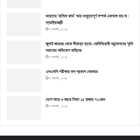
ভারতের ‘হাসিনা কার্ড’ আর বন্ধুত্বপূর্ণ সম্পর্ক একসঙ্গে যায় না :
স্বরাষ্ট্রমন্ত্রী
৯ আগস্ট, ২০২৬
জুলাই জাদুঘর থেকে সীমান্ত হত্যা-মোদিবিরোধী আন্দোলনের স্মৃতি
সরানোর অভিযোগ নাহিদের
৯ আগস্ট, ২০২৬
এসএসসি পরীক্ষার ফল প্রকাশ সোমবার
৯ আগস্ট, ২০২৬
দেশে সাড়ে ৬ বছরে নিহত ১৫ হাজার ৭১২জন
৯ আগস্ট, ২০২৬