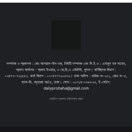
সম্পাদক ও প্রকাশক : মোঃ আশরাফ-উল-হক, নির্বাহী সম্পাদক এবং সি.ই.ও : এনামুল হক সাহেদ,
প্রধান কার্যালয় : প্রবাহ টাওয়ার, ৩ কে,ডি,এ এভিনিউ, খুলনা। বাণিজ্যিক বিভাগ :
০২৪৭৭-৭২২৫৫২. বার্তা বিভাগ : ০২-৪৭৭৭২০৫৩২। ঢাকা অফিস : হাউজ নং-২০১, রোড নং-৫,
ব্লক-ডি, বসুন্ধরা আ/এ, ঢাকা। ফোন : ০১৭১৪-০৩৮৮২৩, ই-মেইল:
dailyprobaha@gmail.com
মোবাইল অ্যাপস ডাউনলোড করুন