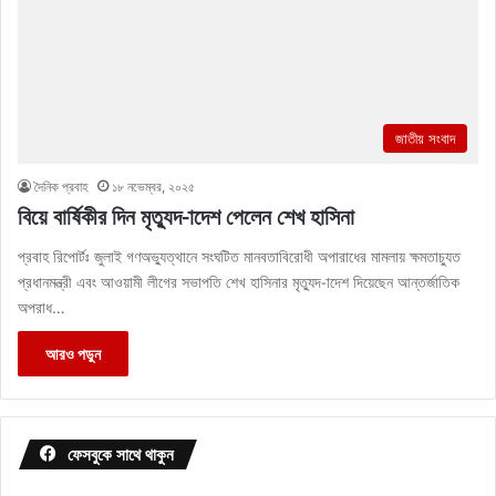
জাতীয় সংবাদ
দৈনিক প্রবাহ
১৮ নভেম্বর, ২০২৫
বিয়ে বার্ষিকীর দিন মৃত্যুদ-াদেশ পেলেন শেখ হাসিনা
প্রবাহ রিপোর্টঃ জুলাই গণঅভ্যুত্থানে সংঘটিত মানবতাবিরোধী অপারাধের মামলায় ক্ষমতাচ্যুত
প্রধানমন্ত্রী এবং আওয়ামী লীগের সভাপতি শেখ হাসিনার মৃত্যুদ-াদেশ দিয়েছেন আন্তর্জাতিক
অপরাধ…
আরও পড়ুন
ফেসবুকে সাথে থাকুন