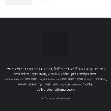
সম্পাদক ও প্রকাশক : মোঃ আশরাফ-উল-হক, নির্বাহী সম্পাদক এবং সি.ই.ও : এনামুল হক সাহেদ,
প্রধান কার্যালয় : প্রবাহ টাওয়ার, ৩ কে,ডি,এ এভিনিউ, খুলনা। বাণিজ্যিক বিভাগ :
০২৪৭৭-৭২২৫৫২. বার্তা বিভাগ : ০২-৪৭৭৭২০৫৩২। ঢাকা অফিস : হাউজ নং-২০১, রোড নং-৫,
ব্লক-ডি, বসুন্ধরা আ/এ, ঢাকা। ফোন : ০১৭১৪-০৩৮৮২৩, ই-মেইল:
dailyprobaha@gmail.com
মোবাইল অ্যাপস ডাউনলোড করুন