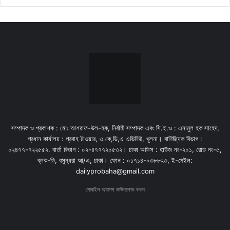
সম্পাদক ও প্রকাশক : মোঃ আশরাফ-উল-হক, নির্বাহী সম্পাদক এবং সি.ই.ও : এনামুল হক সাহেদ,
প্রধান কার্যালয় : প্রবাহ টাওয়ার, ৩ কে,ডি,এ এভিনিউ, খুলনা। বাণিজ্যিক বিভাগ :
০২৪৭৭-৭২২৫৫২. বার্তা বিভাগ : ০২-৪৭৭৭২০৫৩২। ঢাকা অফিস : হাউজ নং-২০১, রোড নং-৫,
ব্লক-ডি, বসুন্ধরা আ/এ, ঢাকা। ফোন : ০১৭১৪-০৩৮৮২৩, ই-মেইল:
dailyprobaha@gmail.com
মোবাইল অ্যাপস ডাউনলোড করুন